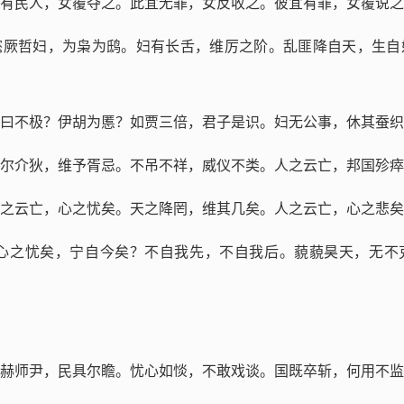
人有民人，女覆夺之。此宜无罪，女反收之。彼宜有罪，女覆
懿厥哲妇，为枭为鸱。妇有长舌，维厉之阶。乱匪降自天，生自
岂曰不极？伊胡为慝？如贾三倍，君子是识。妇无公事，休其
舍尔介狄，维予胥忌。不吊不祥，威仪不类。人之云亡，邦国
人之云亡，心之忧矣。天之降罔，维其几矣。人之云亡，心之
心之忧矣，宁自今矣？不自我先，不自我后。藐藐昊天，无不
赫师尹，民具尔瞻。忧心如惔，不敢戏谈。国既卒斩，何用不监