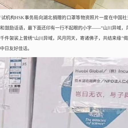
试机构HSK事务局向湖北捐赠的口罩等物资照片一度在中国社
和鼓励话语，最下面还印有一行不起眼的小字——“山川异域，
千件袈裟上曾绣“山川异域，风月同天，寄诸佛子，共结来缘”
中日友好佳话。