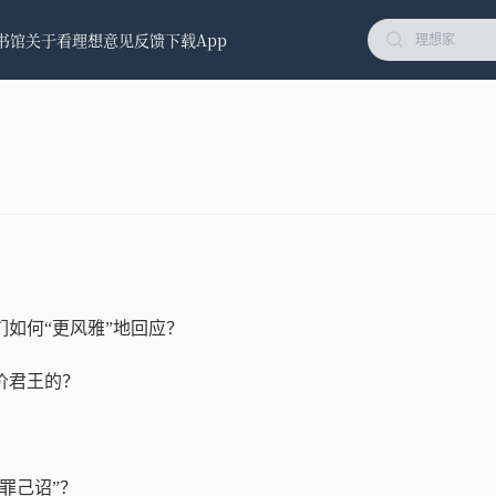
书馆
关于看理想
意见反馈
下载App
们如何“更风雅”地回应？
价君王的？
罪己诏”？