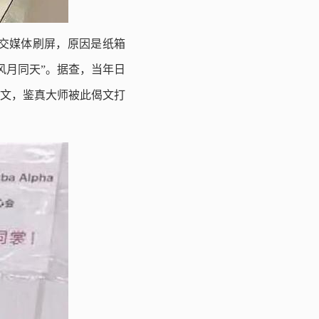
交媒体刷屏，原因是纸箱
风月同天”。据查，当年日
偈文，鉴真大师被此偈文打