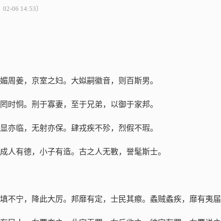
06 14:53）
媚周姜，京室之妇。大姒嗣徽音，则百斯男。
罔时恫。刑于寡妻，至于兄弟，以御于家邦。
显亦临，无射亦保。肆戎疾不殄，烈假不瑕。
成人有德，小子有造。古之人无斁，誉髦斯士。
填不宁，降此大厉。邦靡有定，士民其瘵。蟊贼蟊疾，靡有夷届