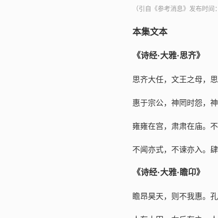
（引自《参考消息》发布时间：02-
本集文本
《诗经·大雅·思齐》
思齐大任，文王之母，思
惠于宗公，神罔时怨，神
雍雍在宫，肃肃在庙。不
不闻亦式，不谏亦入。肆
《诗经·大雅·瞻卬》
瞻昂昊天，则不我惠。孔