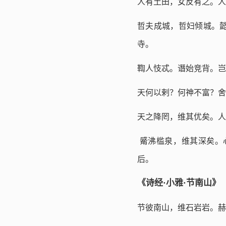
人有土田，女反有之。
哲夫成城，哲妇倾城。
寺。
鞫人忮忒。谮始竞背。
天何以剌？何神不富？
天之降罔，维其优矣。
觱沸槛泉，维其深矣。
后。
《诗经·小雅·节南山》
节彼南山，维石岩岩。赫