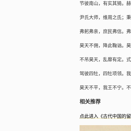
节彼南山，有实其猗。赫
尹氏大师，维周之氐；秉
弗躬弗亲，庶民弗信。弗
昊天不佣，降此鞠讻。昊
不吊昊天，乱靡有定。式
驾彼四牡，四牡项领。我
昊天不平，我王不宁。不
相关推荐
点此进入《古代中国的留