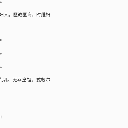
说之。
妇人。匪教匪诲，时维妇
蚕织。
殄瘁。
悲矣。
克巩。无忝皇祖，式救尔
！