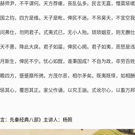
赫师尹，不平谓何。天方荐瘥，丧乱弘多。民言无嘉，憯莫惩嗟
国之钧，四方是维。天子是毗，俾民不迷。不吊昊天，不宜空我
问弗仕，勿罔君子。式夷式已，无小人殆。琐琐姻亚，则无膴仕
天不惠，降此大戾。君子如届，俾民心阕。君子如夷，恶怒是违
月斯生，俾民不宁。忧心如酲，谁秉国成？不自为政，卒劳百姓
瞻四方，蹙蹙靡所骋。方茂尔恶，相尔矛矣。既夷既怿，如相酬
惩其心，覆怨其正。家父作诵，以究王訩。式讹尔心，以畜万邦
言：先秦经典八部》主讲人：杨照