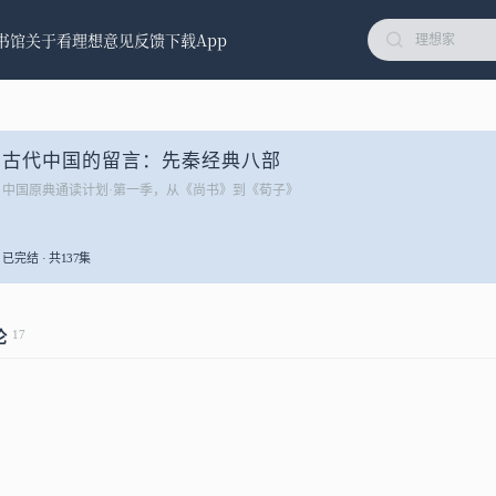
书馆
关于看理想
意见反馈
下载App
古代中国的留言：先秦经典八部
中国原典通读计划·第一季，从《尚书》到《荀子》
已完结 · 共137集
17
论