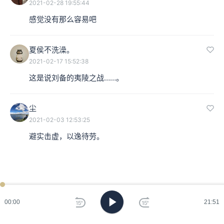
2021-02-28 19:55:44
感觉没有那么容易吧
夏侯不洗澡。
2021-02-17 15:52:38
这是说刘备的夷陵之战……。
尘
2021-02-03 12:53:25
避实击虚，以逸待劳。
ken
已过
期
00:00
21:51
刷