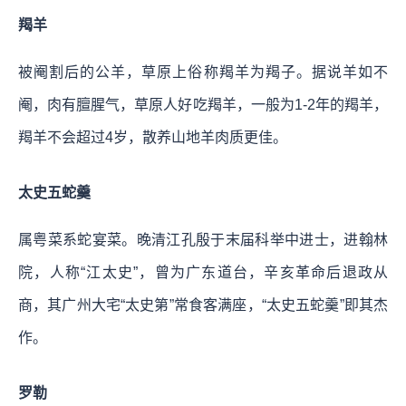
羯羊
被阉割后的公羊，草原上俗称羯羊为羯子。据说羊如不
阉，肉有膻腥气，草原人好吃羯羊，一般为1-2年的羯羊，
羯羊不会超过4岁，散养山地羊肉质更佳。
太史五蛇羹
属粤菜系蛇宴菜。晚清江孔殷于末届科举中进士，进翰林
院，人称“江太史”，曾为广东道台，辛亥革命后退政从
商，其广州大宅“太史第”常食客满座，“太史五蛇羹”即其杰
作。
罗勒