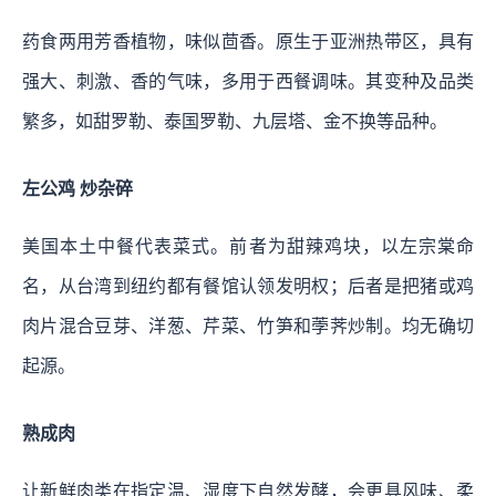
药食两用芳香植物，味似茴香。原生于亚洲热带区，具有
强大、刺激、香的气味，多用于西餐调味。其变种及品类
繁多，如甜罗勒、泰国罗勒、九层塔、金不换等品种。
左公鸡 炒杂碎
美国本土中餐代表菜式。前者为甜辣鸡块，以左宗棠命
名，从台湾到纽约都有餐馆认领发明权；后者是把猪或鸡
肉片混合豆芽、洋葱、芹菜、竹笋和荸荠炒制。均无确切
起源。
熟成肉
让新鲜肉类在指定温、湿度下自然发酵，会更具风味、柔