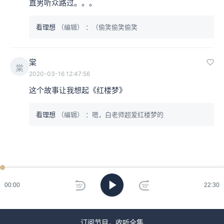
直男听众路过。。。
看理想
（编辑）
：（偷笑偷笑偷笑
棠
棠
2020-03-16 12:47:56
这个故事让我想起《红楼梦》
看理想
（编辑）
：嗯，白老师超爱红楼梦的
00:00
22:30
订阅节目，收听全集