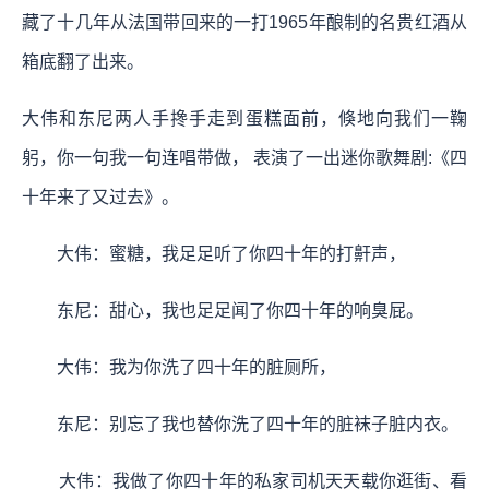
藏了十几年从法国带回来的一打1965年酿制的名贵红酒从
箱底翻了出来。
大伟和东尼两人手搀手走到蛋糕面前，倏地向我们一鞠
躬，你一句我一句连唱带做， 表演了一出迷你歌舞剧:《四
十年来了又过去》。
大伟：蜜糖，我足足听了你四十年的打鼾声，
东尼：甜心，我也足足闻了你四十年的响臭屁。
大伟：我为你洗了四十年的脏厕所，
东尼：别忘了我也替你洗了四十年的脏袜子脏内衣。
大伟：我做了你四十年的私家司机天天载你逛街、看