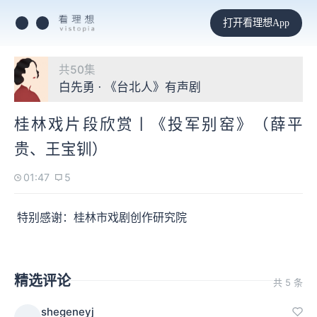
打开看理想App
共50集
白先勇 · 《台北人》有声剧
桂林戏片段欣赏丨《投军别窑》（薛平
贵、王宝钏）
01:47
5
特别感谢：桂林市戏剧创作研究院
精选评论
共 5 条
shegeneyj