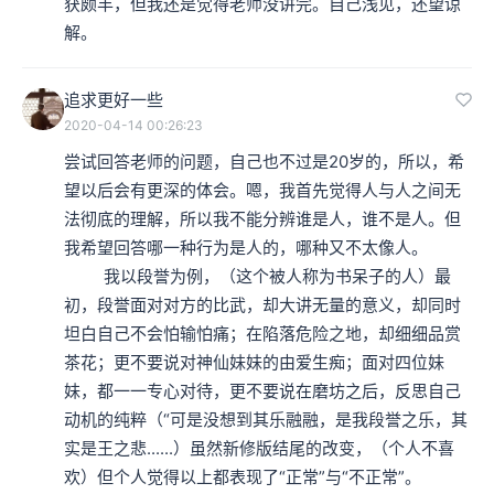
获颇丰，但我还是觉得老师没讲完。自己浅见，还望谅
解。
追求更好一些
2020-04-14 00:26:23
尝试回答老师的问题，自己也不过是20岁的，所以，希
望以后会有更深的体会。嗯，我首先觉得人与人之间无
法彻底的理解，所以我不能分辨谁是人，谁不是人。但
我希望回答哪一种行为是人的，哪种又不太像人。

         我以段誉为例，（这个被人称为书呆子的人）最
初，段誉面对对方的比武，却大讲无量的意义，却同时
坦白自己不会怕输怕痛；在陷落危险之地，却细细品赏
茶花；更不要说对神仙妹妹的由爱生痴；面对四位妹
妹，都一一专心对待，更不要说在磨坊之后，反思自己
动机的纯粹（“可是没想到其乐融融，是我段誉之乐，其
实是王之悲......）虽然新修版结尾的改变，（个人不喜
欢）但个人觉得以上都表现了“正常”与“不正常”。
