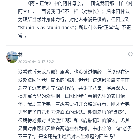
      《阿甘正传》中的阿甘母亲，一面说我们都一样（对
阿甘），一面说我们都不一样（对校长）；后来阿甘认
为理所当然并身体力行，对他人来说是傻的，但回应到
“Stupid is as stupid does”；所以什么是“正常”与“不正
常”。
林
2020-04-10 17:32:21
没看过《天龙八部》原著，也没读过佛经，所以现在还
没办法回答老师提出的问题。但老师讲这部金庸先生前
后花了近五年才完成的作品，共讲了八集，层层深入，
揭开寓言里的众生相，试图让我们看到先生的家国情
怀。我周三听完一直想着要打开文稿好好看，刚才看完
更坚定了自己要去读原著的想法。谢谢老师的“点拨”，
很期待老师对《笑傲江湖》和《鹿鼎记》的解读，尤其
是面对康熙和天地会两边左右为难，韦小宝的一句“老子
不干了”，是金庸先生最后对人生难题的回答吗？