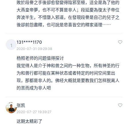
敗於段譽之手後卻愈發變得陰邪至極，這全是為了他的
大燕皇帝夢，也不可不算是非人；段延慶為復太子帝位
奔波半生，不惜墮入邪道，在發現段譽是自己的兒子之
後卻前怨盡釋，也可說是悲喜皆空的釋家道理⋯⋯
131****1170
1
2020-07-31 09:29:38
杨照老师的问题值得探讨 

我觉得人是介于神和兽之间的一种生物，所有神圣的行
为和兽行都可能在某种状态或者特定的时间空间里出
现，那都是非人的。佛经大概就是要教我们怎样脱离人
的苦而成为非人吧
张凯
2020-07-27 19:39:27
这期太精彩了