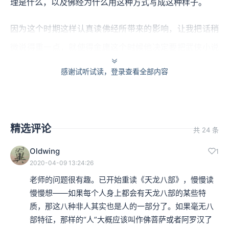
理是什么，以及佛经为什么用这种方式写成这种样子。
因为这个时期这样认真读佛经所带来的影响，让我把话稍
微说得重一点，就使得金庸这个时候他决定要把武侠小说
写成佛经。
感谢试听试读，登录查看全部内容
稍微涉猎过佛经的人，可以来想想看，佛经跟武侠小说能
比吗？其实，从一个角度看，佛经跟武侠小说有那么不同
精选评论
吗？佛经里有很多“非人”，也就是不是人的角色，佛经用
共 24 条
各式各样的方法帮我们刻画、描述人以外的那个世界，或
Oldwing
1
2020-04-09 13:24:26
者是在人的世界里存在着非人的其他成分。对比来看，那
老师的问题很有趣。已开始重读《天龙八部》，慢慢读
很容易，武侠小说写的各个的角色、角色跟角色之间的关
慢慢想――如果每个人身上都会有天龙八部的某些特
系，这不都是非人的世界吗？
质，那这八种非人其实也是人的一部分了。如果毫无八
部特征，那样的“人”大概应该叫作佛菩萨或者阿罗汉了