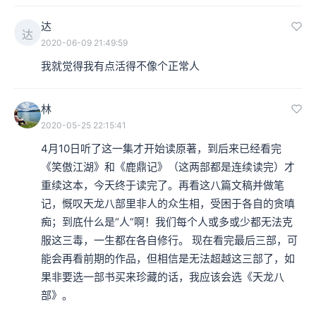
达
达
2020-06-09 21:49:59
我就觉得我有点活得不像个正常人
林
2020-05-25 22:15:41
4月10日听了这一集才开始读原著，到后来已经看完
《笑傲江湖》和《鹿鼎记》（这两部都是连续读完）才
重续这本，今天终于读完了。再看这八篇文稿并做笔
记，慨叹天龙八部里非人的众生相，受困于各自的贪嗔
痴；到底什么是“人”啊！我们每个人或多或少都无法克
服这三毒，一生都在各自修行。 现在看完最后三部，可
能会再看前期的作品，但相信是无法超越这三部了，如
果非要选一部书买来珍藏的话，我应该会选《天龙八
部》。