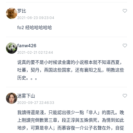
罗比
2021-06-23 09:23:04
fo2 经哈哈哈哈哈
fanw426
2021-02-21 02:12:44
说真的要不是小时候读金庸的小说根本就不知道西夏，
吐蕃，契丹，燕国这些国家，还有襄阳之乱，明教这些
历史。。。
迷雾下山
2020-09-27 22:46:33
我讀得還是淺，只能認出很少一點「非人」的面孔。晚
上剛讀完倒數第三章，段正淳與五姝俱死，為情到如此
地步，可算是非人；而慕容復一介公子名聲在外，自從