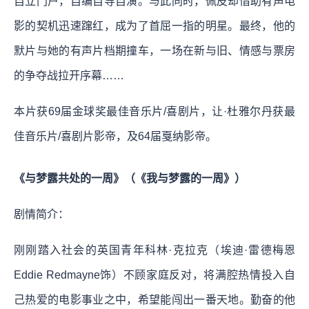
自立门户，自编自导自演。与此同时，佩皮却借助有声电
影的契机迅速蹿红，成为了首屈一指的明星。最终，他的
默片与她的有声片档期撞车，一场在新与旧、情感与票房
的争夺战拉开序幕……
本片获69届金球奖最佳音乐片/喜剧片，让·杜雅尔丹获最
佳音乐片/喜剧片影帝，及64届戛纳影帝。
《与梦露共处的一周》（《我与梦露的一周》）
剧情简介：
刚刚踏入社会的英国青年科林·克拉克（埃迪·雷德梅恩
Eddie Redmayne饰）不顾家庭反对，将满腔热情投入自
己热爱的电影事业之中，希望能闯出一番天地。勤奋的他