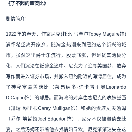
《了不起的盖茨比》
剧情简介：
1922年的春天，作家尼克(托比·马奎尔Tobey Maguire饰)
满怀希望离开家乡，随淘金热潮来到纽约这个新兴的城
市，虽然这里爵士乐流行，股票飞涨，但是贫富两极分
化，人们沉沦在纸醉金迷中。尼克为了追寻美国梦，放弃
写作而进入证券市场，并搬入纽约附近的海湾居住，成为
了神秘富豪盖茨比（莱昂纳多·迪卡普里奥Leonardo
DiCaprio饰）的邻居。而海湾的对岸住着尼克的表妹黛西
（凯瑞·穆里根Carey Mulligan饰）和她的贵族丈夫汤姆
（乔尔·埃哲顿Joel Edgerton饰），尼克不仅被邀请去赴
宴，之后汤姆还带着他去找情妇寻欢，尼克渐渐迷失在这