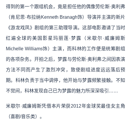
得到的第一个跟组机会，竟是担任他的偶像劳伦斯·奥利弗
（肯尼思·布拉纳Kenneth Branagh饰）导演并主演的新片
《游龙戏凤》剧组的第三助理导演。这部电影邀请了当时
红遍全球的美国影星玛丽莲·梦露（米歇尔·威廉姆斯
Michelle Williams饰）主演，而科林的工作便是统筹剧组
的各项杂务。开拍之后，梦露与劳伦斯·奥利弗之间因表演
方法不同而产生了激烈冲突，致使剧组进度远远落后预
期。科林负责于当中调停，他开始与梦露频繁接触。不知
不觉间，科林发现自己已为梦露的魅力所深深吸引……
米歇尔·威廉姆斯凭借本片荣获2012年金球奖最佳女主角
（喜剧/音乐类）。