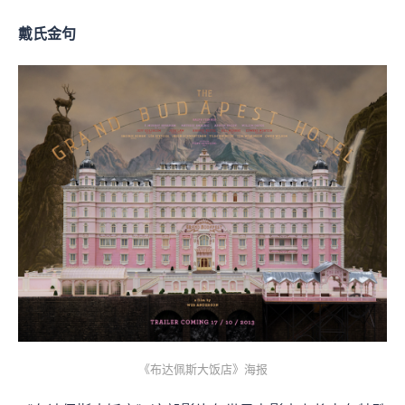
戴氏金句
《布达佩斯大饭店》海报