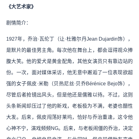
《大艺术家》
剧情简介：
1927年，乔治·瓦伦丁（让·杜雅尔丹Jean Dujardin饰），
是默片的最佳男主角。每次他在舞台上，都会逗得观众捧
腹大笑。他的爱犬是黄金配角，其他女演员只有靠边站的
份。一次，面对媒体采访，他无意中邂逅了一位表现欲超
强的女子佩皮·米勒（贝热尼丝·贝乔Bérénice Bejo饰），
尽管后者抢镜出风头，但是他还是儒雅以待。不过，这则
头条新闻却压过了他的新戏，老板极为不满，老婆也醋性
大发。后来，佩皮闯荡好莱坞，恰好与乔治重逢，这令他
心神不宁，演戏频频NG。后来，与老板闹僵的乔治，决定