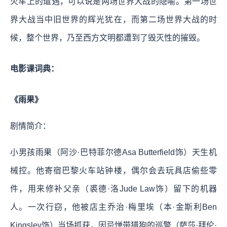
火车上的遭遇，可以说是两场世界大战的隐喻。第一场世
界大战当中旧世界的辉光犹在，而第二场世界大战的时
候，整个世界，乃至西方文明都遭到了毁灭性的摧毁。
电影课词典：
《雨果》
剧情简介：
小男孩雨果（阿沙·巴特菲尔德Asa Butterfield饰）天生机
械控。他寄宿巴黎火车站钟楼，偶尔会去玩具店偷些零
件，用来修补父亲（裘德·洛Jude Law饰）留下的机器
人。一次行窃，他被店主乔治·梅里埃（本·金斯利Ben
Kingsley饰）当场抓获，因忌惮带猎狗的巡警（萨莎·拜伦·