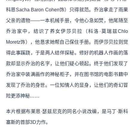
科恩Sacha Baron Cohen饰）只得就范。乔治拿走了雨果
父亲的遗物——一本机械手册，令他心急如焚，他尾随至
乔治家中，结识了养女伊莎贝拉（科洛·莫瑞兹Chlo
Moretz饰），他恳求她帮自己保住手册。而伊莎贝拉则觉
得此事蹊跷，于是两人结伴探秘。修好的机器人作画的落
款却显示乔治的名字，让他们疑心顿起。终于他们发现了
乔治家中装满画作的神秘柜子，并在图书馆的电影书籍中
发现了乔治的身世。一位知情人的显身，让他们的奇幻冒
险更添神秘……
本片根据布莱恩·瑟兹尼克的同名小说改编，是马丁·斯科
塞斯的首部3D力作。