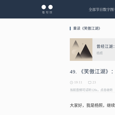
全部节目
数字图
重读《笑傲江湖》
曾经江湖
杨照
49. 《笑傲江湖
19:11
23
当前音频可试听120s，点击收听
大家好，我是杨照，继续