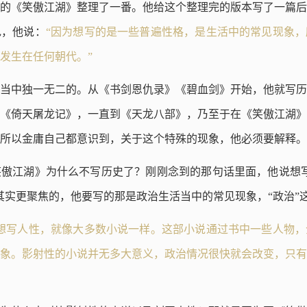
来写的《笑傲江湖》整理了一番。他给这个整理完的版本写了一篇
色，他说：
“因为想写的是一些普遍性格，是生活中的常见现象
发生在任何朝代。”
当中独一无二的。从《书剑恩仇录》《碧血剑》开始，他就写历
《倚天屠龙记》，一直到《天龙八部》，乃至于在《笑傲江湖》
所以金庸自己都意识到，关于这个特殊的现象，他必须要解释。
傲江湖》为什么不写历史了？刚刚念到的那句话里面，他说想写
其实更聚焦的，他要写的那是政治生活当中的常见现象，“政治”
是想写人性，就像大多数小说一样。这部小说通过书中一些人物
象。影射性的小说并无多大意义，政治情况很快就会改变，只有