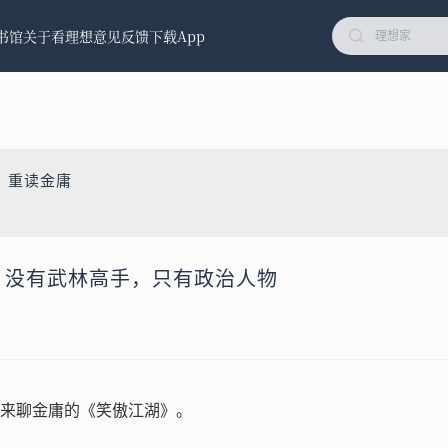
书馆
关于看理想
意见反馈
下载App
：重读金庸
》：没有武林高手，只有政治人物
来聊金庸的《笑傲江湖》。