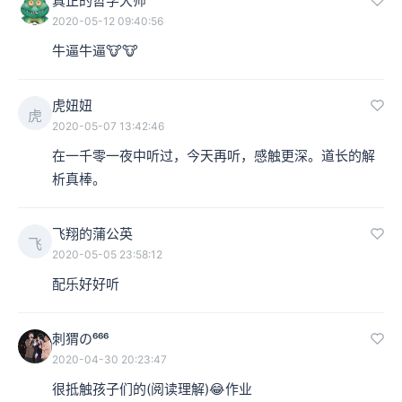
真正的哲学大师
2020-05-12 09:40:56
牛逼牛逼🐮🐮
虎妞妞
虎
2020-05-07 13:42:46
在一千零一夜中听过，今天再听，感触更深。道长的解
析真棒。
飞翔的蒲公英
飞
2020-05-05 23:58:12
配乐好好听
刺猬の⁶⁶⁶
2020-04-30 20:23:47
很抵触孩子们的(阅读理解)😂作业
