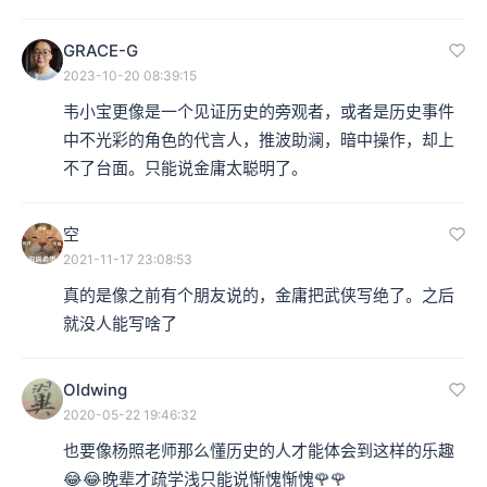
本集编辑：dy、天真
GRACE-G
2023-10-20 08:39:15
韦小宝更像是一个见证历史的旁观者，或者是历史事件
中不光彩的角色的代言人，推波助澜，暗中操作，却上
不了台面。只能说金庸太聪明了。
空
2021-11-17 23:08:53
真的是像之前有个朋友说的，金庸把武侠写绝了。之后
就没人能写啥了
Oldwing
2020-05-22 19:46:32
也要像杨照老师那么懂历史的人才能体会到这样的乐趣
😂️😂️晚辈才疏学浅只能说惭愧惭愧🌹️🌹️