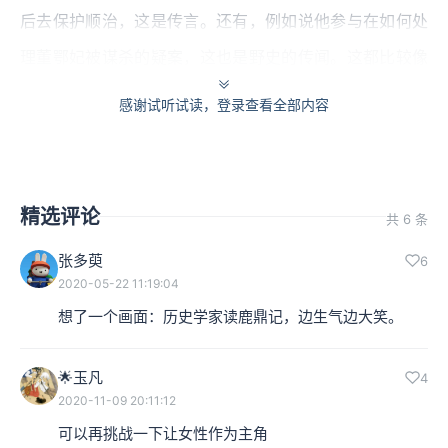
后去保护顺治，这是传言。还有，例如说他参与在如何处
理董鄂妃被谋杀的疑案，这也是野史的传闻。这都比较像
《书剑恩仇录》里说的，原来乾隆具备有汉人的身份。
感谢试听试读，登录查看全部内容
但是在《鹿鼎记》里，更重要的是，他要把韦小宝写进到
大家都知道的正史里有记载的事件。几件大事：第一件大
精选评论
事是康熙抓鳌拜、杀鳌拜，这是康熙亲政之后的第一件大
共 6 条
事，这实质上是一场政变；第二件事情是跟平西王吴三桂
张多萸
6
2020-05-22 11:19:04
之间的关系，这是一场武装叛变以及镇压；另外还有第三
想了一个画面：历史学家读鹿鼎记，边生气边大笑。
件事情，是到了1680年代和扩张当中的俄罗斯所发生的关
系。光是这三件大事就已经很麻烦了，因为你不能改变这
🌟玉凡
4
三件大事的结果。
2020-11-09 20:11:12
可以再挑战一下让女性作为主角