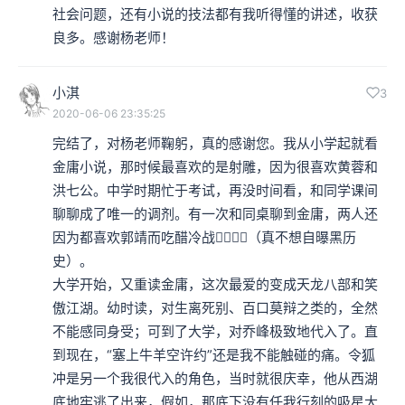
社会问题，还有小说的技法都有我听得懂的讲述，收获
良多。感谢杨老师！
小淇
3
2020-06-06 23:35:25
完结了，对杨老师鞠躬，真的感谢您。我从小学起就看
金庸小说，那时候最喜欢的是射雕，因为很喜欢黄蓉和
洪七公。中学时期忙于考试，再没时间看，和同学课间
聊聊成了唯一的调剂。有一次和同桌聊到金庸，两人还
因为都喜欢郭靖而吃醋冷战🤦‍♀️🤦‍♀️（真不想自曝黑历
史）。

大学开始，又重读金庸，这次最爱的变成天龙八部和笑
傲江湖。幼时读，对生离死别、百口莫辩之类的，全然
不能感同身受；可到了大学，对乔峰极致地代入了。直
到现在，“塞上牛羊空许约”还是我不能触碰的痛。令狐
冲是另一个我很代入的角色，当时就很庆幸，他从西湖
底地牢逃了出来，假如，那底下没有任我行刻的吸星大