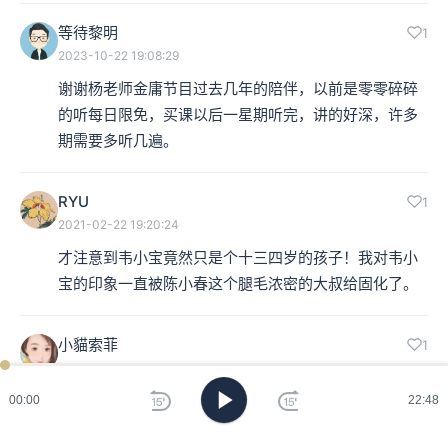
等待黎明
1
2023-10-22 19:08:29
谢谢杨老师金庸节目过去几年的陪伴，以前是零零碎碎
的听每日限免，买课以后一星期听完，讲的好深，许多
期需要多听几遍。
RYU
1
2021-02-22 19:20:24
才注意到韦小宝竟然只是个十三四岁的孩子！我对韦小
宝的印象一直被陈小春这个腿毛浓密的大叔给固化了。
小貓索菲
1
2020-06-10 19:47:50
「这个权力并不是来自于你有多大的能力，而是你装出
00:00
22:48
来你有什么样的靠山，同时你找到了什么样的靠山。靠