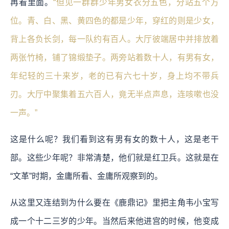
再看里面。
“但见一群群少年男女衣分五色，分站五个方
位。青、白、黑、黄四色的都是少年，穿红的则是少女，
背上各负长剑，每一队约有百人。大厅彼端居中并排放着
两张竹椅，铺了锦缎垫子。两旁站着数十人，有男有女，
年纪轻的三十来岁，老的已有六七十岁，身上均不带兵
刃。大厅中聚集着五六百人，竟无半点声息，连咳嗽也没
一声。”
这是什么呢？我们看到这有男有女的数十人，这是老干
部。这些少年呢？非常清楚，他们就是红卫兵。这就是在
“文革”时期，金庸所看、金庸所观察到的。
从这里又连结到为什么要在《鹿鼎记》里把主角韦小宝写
成一个十二三岁的少年。当然后来他进宫的时候，他变成