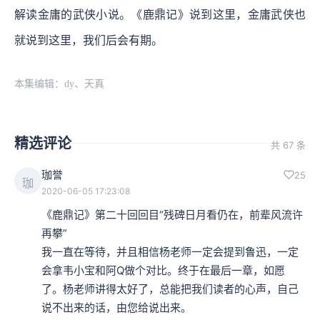
解读金庸的武侠小说。《鹿鼎记》说到这里，金庸武侠也
就说到这里，我们后会有期。
本集编辑：dy、天真
精选评论
共 67 条
珈誉
25
珈
2020-06-05 17:23:08
《鹿鼎记》第二十回回目“残碑日月看仍在，前辈风流许
再攀”

我一直在等待，并且相信杨老师一定会提到鲁迅，一定
会拿韦小宝和阿Q做个对比。终于在最后一章，如愿
了。杨老师讲得太好了，总能把我们读者的心声，自己
说不出来的话，由您给说出来。
