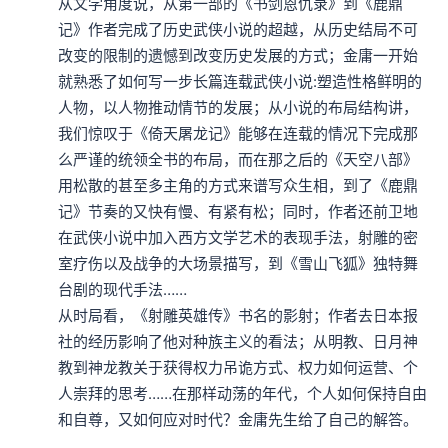
从文学角度说，从第一部的《书剑恩仇录》到《鹿鼎
记》作者完成了历史武侠小说的超越，从历史结局不可
改变的限制的遗憾到改变历史发展的方式；金庸一开始
就熟悉了如何写一步长篇连载武侠小说:塑造性格鲜明的
人物，以人物推动情节的发展；从小说的布局结构讲，
我们惊叹于《倚天屠龙记》能够在连载的情况下完成那
么严谨的统领全书的布局，而在那之后的《天空八部》
用松散的甚至多主角的方式来谱写众生相，到了《鹿鼎
记》节奏的又快有慢、有紧有松；同时，作者还前卫地
在武侠小说中加入西方文学艺术的表现手法，射雕的密
室疗伤以及战争的大场景描写，到《雪山飞狐》独特舞
台剧的现代手法……

从时局看，《射雕英雄传》书名的影射；作者去日本报
社的经历影响了他对种族主义的看法；从明教、日月神
教到神龙教关于获得权力吊诡方式、权力如何运营、个
人崇拜的思考……在那样动荡的年代，个人如何保持自由
和自尊，又如何应对时代？金庸先生给了自己的解答。