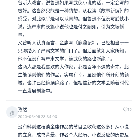
曾听人戏言，说鲁迅如果写武侠小说的话，一定会写的
极好。这当然只能是一种猜想，从我读《故事新编》的
感受，对此似乎是可以认同的。但鲁迅不但没写武侠小
说，连严肃的长篇小说他也是付之阙如，引为文坛憾
事。

又曾听人认真而言，金庸写《鹿鼎记》，已经相当于一
只脚踏入了严肃文学的门口了。但后面就如大家所知，
他不但没有写严肃文学，连武侠的路也断绝了。

这两人都是我喜欢的大作家，都是百年不遇的奇才。此
生能读到他们的作品，实属有幸。虽然他们所开创的领
域，也许已经绝顶绝路了，但相信新的文学会随着时代
一直发展创新中。
孜然
12
孜
2020-06-05 23:34:00
没有料到这档谈金庸作品的节目会收获这么多！从小说
的立意、成书背景、作者个人经历、小说反应的历史及