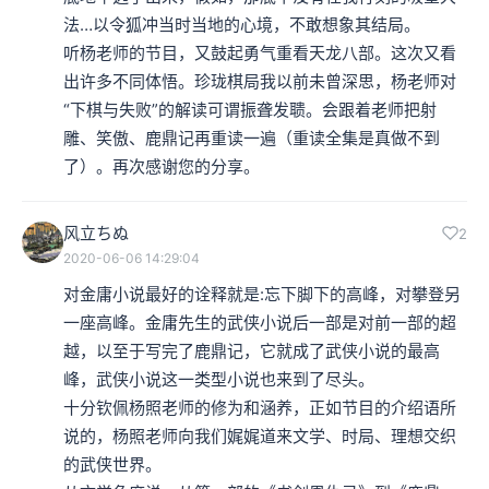
法…以令狐冲当时当地的心境，不敢想象其结局。

听杨老师的节目，又鼓起勇气重看天龙八部。这次又看
出许多不同体悟。珍珑棋局我以前未曾深思，杨老师对
“下棋与失败”的解读可谓振聋发聩。会跟着老师把射
雕、笑傲、鹿鼎记再重读一遍（重读全集是真做不到
了）。再次感谢您的分享。
风立ちぬ
2
2020-06-06 14:29:04
对金庸小说最好的诠释就是:忘下脚下的高峰，对攀登另
一座高峰。金庸先生的武侠小说后一部是对前一部的超
越，以至于写完了鹿鼎记，它就成了武侠小说的最高
峰，武侠小说这一类型小说也来到了尽头。

十分钦佩杨照老师的修为和涵养，正如节目的介绍语所
说的，杨照老师向我们娓娓道来文学、时局、理想交织
的武侠世界。
