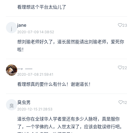
看理想这个平台太仙儿了
jane
23
j
2020-07-09 14:38:52
想刘瑜老师好久了，道长居然能请出刘瑜老师，爱死你
啦！
…，……
22
2020-07-08 21:59:41
看理想真的要什么有什么！谢谢道长！
臭虫男
12
臭
2020-12-15 21:28:53
道长你在全球华人学者里还有多少人脉呀，真是服你
了，一个学佛的人，入世太深了，应该会耽误修行吧。