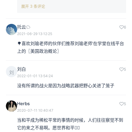
展开 3 条评论
托云☁
6
2021-06-29 13:12:25
🌳喜欢刘瑜老师的伙伴们推荐刘瑜老师'在学堂在线平台
上的〖美国政治概论〗
刘白
5
刘
2022-01-01 13:54:24
没有所谓的战火是因为战略武器把野心关进了笼子
Herbs
5
2020-07-11 10:40:47
当和平成为稀松平常的事情的时候，人们往往察觉不到
它的来之不易啊。愿世界和平✊🏻