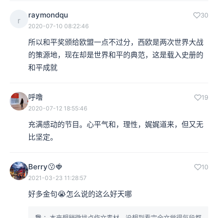
raymondqu
30
r
2020-07-10 08:22:46
所以和平奖颁给欧盟一点不过分，西欧是两次世界大战
的策源地，现在却是世界和平的典范，这是载入史册的
和平成就
呼噜
19
2020-07-12 18:55:46
充满感动的节目。心平气和，理性，娓娓道来，但又无
比坚定。
Berry😗🍓
10
2021-03-23 11:28:57
好多金句😭怎么说的这么好天哪
我
：本来想稍微找点作文素材，没想到看完全文觉得每段都