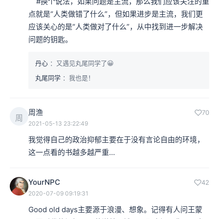
    #换个说法，如果问题是主流，那么我们应该关注的重
点就是“人类做错了什么”，但如果进步是主流，我们更
应该关心的是“人类做对了什么”，从中找到进一步解决
问题的钥匙。
丹心
：又遇见丸尾同学了😀
丸尾同学
：我也是！
周渔
70
周
2021-05-13 23:22:49
我觉得自己的政治抑郁主要在于没有言论自由的环境，
这一点看的书越多越严重…
YourNPC
42
2020-07-09 09:19:31
Good old days主要源于浪漫、想象。记得有人问王蒙