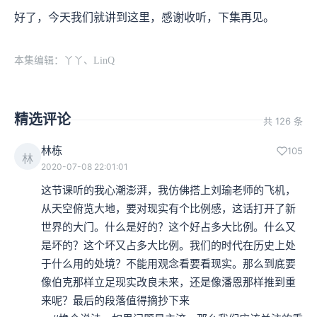
好了，今天我们就讲到这里，感谢收听，下集再见。
本集编辑：丫丫、LinQ
精选评论
共 126 条
林栋
105
林
2020-07-08 22:01:01
这节课听的我心潮澎湃，我仿佛搭上刘瑜老师的飞机，
从天空俯览大地，要对现实有个比例感，这话打开了新
世界的大门。什么是好的？这个好占多大比例。什么又
是坏的？这个坏又占多大比例。我们的时代在历史上处
于什么用的处境？不能用观念看要看现实。那么到底要
像伯克那样立足现实改良未来，还是像潘恩那样推到重
来呢？最后的段落值得摘抄下来
