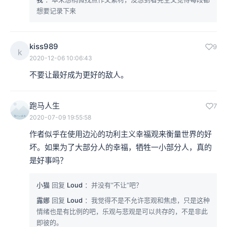
想要记录下来
kiss989
9
k
2020-12-06 10:06:43
不要让最好成为更好的敌人。
跑马人生
7
2020-07-09 19:55:58
作者似乎在使用边沁的功利主义幸福观来衡量世界的好
坏。如果为了大部分人的幸福，牺牲一小部分人，真的
是好事吗？
小猫
回复
Loud
：并没有“不让”吧？
露娜
回复
Loud
：我觉得不是不允许悲观和焦虑，只是这种
情绪也是有比例的吧，乐观与悲观是可以共存的，不是非此
即彼的。