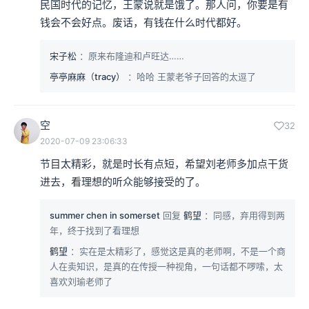
民国时代的记忆，王蒙说就是饿了。那人问，你要是有
钱会不会好点。废话，有钱在什么时代都好。
宋子松
：原来布隆迪和卢旺达……
亭亭麻麻（tracy）
：哈哈 王蒙老爷子回答的太逗了
空
32
2020-07-09 23:06:33
节目太精彩，就是时长有点短，希望刘老师多加点干货
进去，看理想的听众能够接受的了。
summer chen in somerset
回复
鹤望
：同感，弃用得到两
年，终于找到了看理想
鹤望
：实在是太精彩了，感觉这是真的老师啊，不是一个商
人在卖知识，是真的在传授一种视角，一句话都不啰嗦，太
喜欢刘瑜老师了