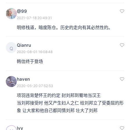
@99
本集编辑：莫嘉靖、张登邑
2021-07-18 20:49:31
明修栈道，暗度陈仓。历史的走向有其必然性的。
Qianru
Q
2020-08-01 16:08:48
韩信终于登场
haven
2020-05-20 07:52:53
项羽违背楚怀王的约定 封刘邦到蜀地当汉王 

当刘邦接受时 他又产生妇人之仁 给刘邦立了受委屈的形
象 让大家和他自己都同情刘邦 壮大了刘邦
Ivy