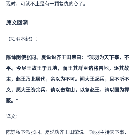
现时，可就不止是有一颗复仇的心了。
原文回溯
《项羽本纪》：
陈馀阴使张同、夏说说齐王田荣曰：“项羽为天下宰，不
平。今尽王故王于丑地，而王其群臣诸将善地，逐其故
主，赵王乃北居代，余以为不可。闻大王起兵，且不听不
义，愿大王资余兵，请以击常山，以复赵王，请以国为捍
蔽。”
译文：
陈馀私下派张同、夏说劝齐王田荣说：“项羽主持天下事，