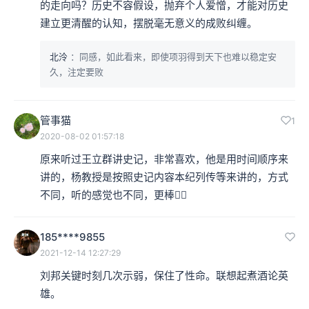
的走向吗？历史不容假设，抛弃个人爱憎，才能对历史
建立更清醒的认知，摆脱毫无意义的成败纠缠。
北泠
：同感，如此看来，即使项羽得到天下也难以稳定安
久，注定要败
管事猫
1
2020-08-02 01:57:18
原来听过王立群讲史记，非常喜欢，他是用时间顺序来
讲的，杨教授是按照史记内容本纪列传等来讲的，方式
不同，听的感觉也不同，更棒👍🏻
185****9855
2021-12-14 12:27:29
战国时期宴乐渔猎攻战纹图壶，现藏故宫博物院
刘邦关键时刻几次示弱，保住了性命。联想起煮酒论英
雄。
《高祖本纪》：