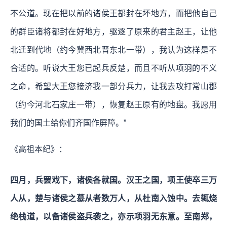
不公道。现在把以前的诸侯王都封在坏地方，而把他自己
的群臣诸将都封在好地方，驱逐了原来的君主赵王，让他
北迁到代地（约今冀西北晋东北一带），我认为这样是不
合适的。听说大王您已起兵反楚，而且不听从项羽的不义
之命，希望大王您接济我一部分兵力，让我去攻打常山郡
（约今河北石家庄一带），恢复赵王原有的地盘。我愿用
我们的国土给你们齐国作屏障。”
《高祖本纪》：
四月，兵罢戏下，诸侯各就国。汉王之国，项王使卒三万
人从，楚与诸侯之慕从者数万人，从杜南入蚀中。去辄烧
绝栈道，以备诸侯盗兵袭之，亦示项羽无东意。至南郑，