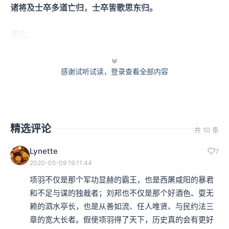
诸将及士卒多道亡归，士卒皆歌思东归。
译文：
四月，各路诸侯在项羽的大将军旗帜下罢兵，回各自的封
感谢试听试读，登录查看全部内容
国去。汉王也前往封国，项羽派了三万士兵随从，楚国和
诸侯国中因为敬慕汉王而跟随他的有几万人，他们从杜县
（今陕西西安东南）往南进入蚀地的山谷中。军队过去以
精选评论
共 10 条
后，就把陡壁上架起的栈道全部烧掉，防止诸侯或其他强
Lynette
7
盗偷袭，同时也向项羽表示自己没有东进之意。到达南郑
2020-05-09 19:11:44
（今陕西汉中境内）时，许多部将和士兵都中途逃跑了，
项羽不仅是那个军功显赫的霸王，也是西屠咸阳的暴君
士兵们都唱歌来表达自己想要东归的心情。
和不足与谋的独裁者；刘邦也不仅是那个好酒色、耍无
赖的泗水亭长，也是从善如流、任人唯贤、与民约法三
章的宽大长者。假使项羽得了天下，历史真的会有更好