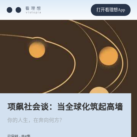
打开看理想App
项飙社会谈：当全球化筑起高墙
你的人生，在奔向何方？
已完结 · 共6集