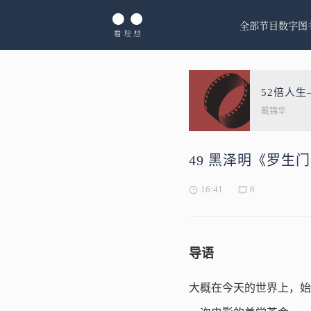
全部节目
数字图
52倍人
戴锦华
49 黑泽明《罗
16:41
6
导语
大概在今天的世界上，始