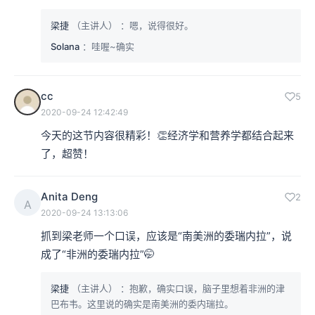
梁捷
（主讲人）
：嗯，说得很好。
Solana
：哇喔~确实
cc
5
2020-09-24 12:42:49
今天的这节内容很精彩！👏经济学和营养学都结合起来
了，超赞！
Anita Deng
2
A
2020-09-24 13:13:06
抓到梁老师一个口误，应该是“南美洲的委瑞内拉”，说
成了“非洲的委瑞内拉”🤭
梁捷
（主讲人）
：抱歉，确实口误，脑子里想着非洲的津
巴布韦。这里说的确实是南美洲的委内瑞拉。