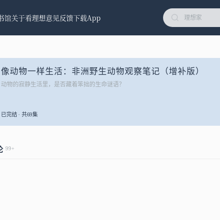
书馆
关于看理想
意见反馈
下载App
像动物一样生活：非洲野生动物观察笔记（增补版）
动物的寂静生活里，是否藏着笨拙的生命谜语？
已完结 · 共69集
99+
论