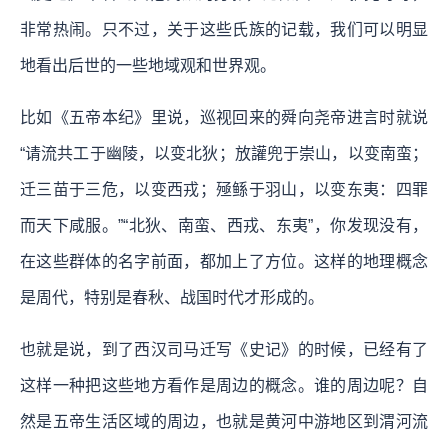
非常热闹。只不过，关于这些氏族的记载，我们可以明显
地看出后世的一些地域观和世界观。
比如《五帝本纪》里说，巡视回来的舜向尧帝进言时就说
“请流共工于幽陵，以变北狄；放讙兜于崇山，以变南蛮；
迁三苗于三危，以变西戎；殛鲧于羽山，以变东夷：四罪
而天下咸服。”“北狄、南蛮、西戎、东夷”，你发现没有，
在这些群体的名字前面，都加上了方位。这样的地理概念
是周代，特别是春秋、战国时代才形成的。
也就是说，到了西汉司马迁写《史记》的时候，已经有了
这样一种把这些地方看作是周边的概念。谁的周边呢？自
然是五帝生活区域的周边，也就是黄河中游地区到渭河流