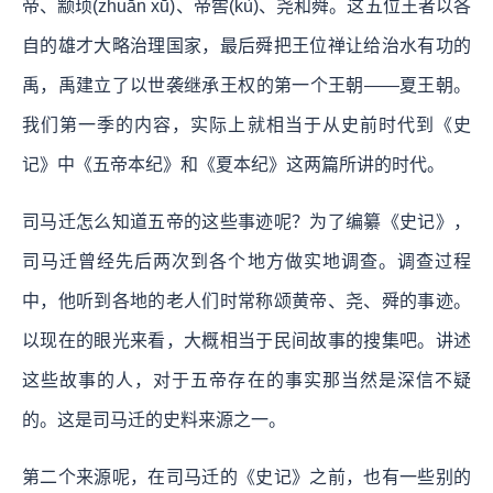
帝、颛顼(zhuān xū)、帝喾(kù)、尧和舜。这五位王者以各
自的雄才大略治理国家，最后舜把王位禅让给治水有功的
禹，禹建立了以世袭继承王权的第一个王朝——夏王朝。
我们第一季的内容，实际上就相当于从史前时代到《史
记》中《五帝本纪》和《夏本纪》这两篇所讲的时代。
司马迁怎么知道五帝的这些事迹呢？为了编纂《史记》，
司马迁曾经先后两次到各个地方做实地调查。调查过程
中，他听到各地的老人们时常称颂黄帝、尧、舜的事迹。
以现在的眼光来看，大概相当于民间故事的搜集吧。讲述
这些故事的人，对于五帝存在的事实那当然是深信不疑
的。这是司马迁的史料来源之一。
第二个来源呢，在司马迁的《史记》之前，也有一些别的