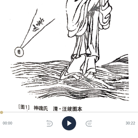
神磈氏，即西方天帝少昊（少皞），出自《山海经·大荒东经》
00:00
30:22
这些都是先祖之神，属于祖先神话。