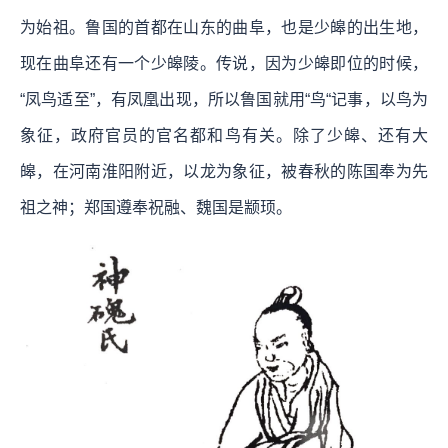
为始祖。鲁国的首都在山东的曲阜，也是少皞的出生地，
现在曲阜还有一个少皞陵。传说，因为少皞即位的时候，
“凤鸟适至”，有凤凰出现，所以鲁国就用“鸟“记事，以鸟为
象征，政府官员的官名都和鸟有关。除了少皞、还有大
皞，在河南淮阳附近，以龙为象征，被春秋的陈国奉为先
祖之神；郑国遵奉祝融、魏国是颛顼。