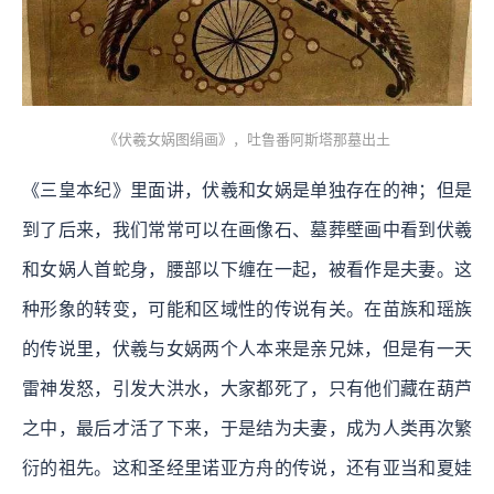
《伏羲女娲图绢画》，吐鲁番阿斯塔那墓出土
《三皇本纪》里面讲，伏羲和女娲是单独存在的神；但是
到了后来，我们常常可以在画像石、墓葬壁画中看到伏羲
和女娲人首蛇身，腰部以下缠在一起，被看作是夫妻。这
种形象的转变，可能和区域性的传说有关。在苗族和瑶族
的传说里，伏羲与女娲两个人本来是亲兄妹，但是有一天
雷神发怒，引发大洪水，大家都死了，只有他们藏在葫芦
之中，最后才活了下来，于是结为夫妻，成为人类再次繁
衍的祖先。这和圣经里诺亚方舟的传说，还有亚当和夏娃