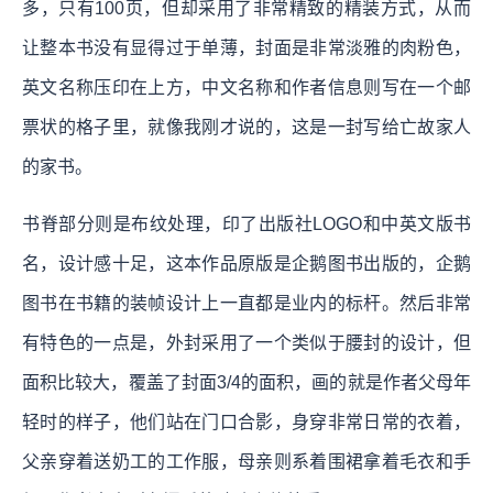
多，只有100页，但却采用了非常精致的精装方式，从而
让整本书没有显得过于单薄，封面是非常淡雅的肉粉色，
英文名称压印在上方，中文名称和作者信息则写在一个邮
票状的格子里，就像我刚才说的，这是一封写给亡故家人
的家书。
书脊部分则是布纹处理，印了出版社LOGO和中英文版书
名，设计感十足，这本作品原版是企鹅图书出版的，企鹅
图书在书籍的装帧设计上一直都是业内的标杆。然后非常
有特色的一点是，外封采用了一个类似于腰封的设计，但
面积比较大，覆盖了封面3/4的面积，画的就是作者父母年
轻时的样子，他们站在门口合影，身穿非常日常的衣着，
父亲穿着送奶工的工作服，母亲则系着围裙拿着毛衣和手