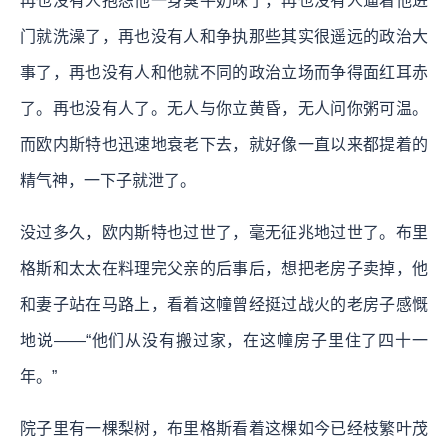
再也没有人抱怨他一身臭牛奶味了，再也没有人逼着他进
门就洗澡了，再也没有人和争执那些其实很遥远的政治大
事了，再也没有人和他就不同的政治立场而争得面红耳赤
了。再也没有人了。无人与你立黄昏，无人问你粥可温。
而欧内斯特也迅速地衰老下去，就好像一直以来都提着的
精气神，一下子就泄了。
没过多久，欧内斯特也过世了，毫无征兆地过世了。布里
格斯和太太在料理完父亲的后事后，想把老房子卖掉，他
和妻子站在马路上，看着这幢曾经挺过战火的老房子感慨
地说——“他们从没有搬过家，在这幢房子里住了四十一
年。”
院子里有一棵梨树，布里格斯看着这棵如今已经枝繁叶茂