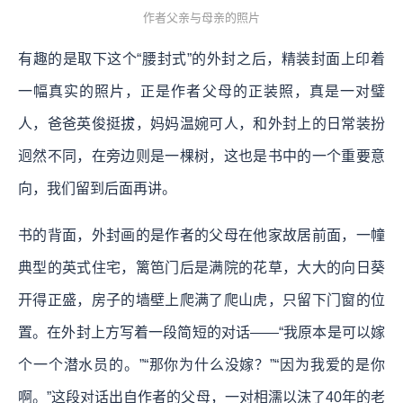
作者父亲与母亲的照片
有趣的是取下这个“腰封式”的外封之后，精装封面上印着
一幅真实的照片，正是作者父母的正装照，真是一对璧
人，爸爸英俊挺拔，妈妈温婉可人，和外封上的日常装扮
迥然不同，在旁边则是一棵树，这也是书中的一个重要意
向，我们留到后面再讲。
书的背面，外封画的是作者的父母在他家故居前面，一幢
典型的英式住宅，篱笆门后是满院的花草，大大的向日葵
开得正盛，房子的墙壁上爬满了爬山虎，只留下门窗的位
置。在外封上方写着一段简短的对话——“我原本是可以嫁
个一个潜水员的。”“那你为什么没嫁？”“因为我爱的是你
啊。”这段对话出自作者的父母，一对相濡以沫了40年的老