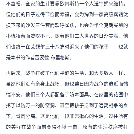
不富裕，全家的生计要靠欧内斯特一个人送牛奶来维持，
但他们的日子过得节俭而幸福，会为淘到一家高级宾馆汰
换下来的沙发三件套而欢呼雀跃，也会为半个克朗买到的
小梳妆台而赞叹不已，随着他们二人世界的日渐美满，他
们也终于在艾瑟尔三十八岁时迎来了他们的孩子——也就
是本书的作者雷蒙德·布里格斯。
再后来，战争打破了他们平静的生活，和大多数人一样，
虽然他们没有亲身上战场，但也整日因为战争的迫近而惴
惴不安，他们三个人都配备了防毒面具、在家里的花园中
挖了以防万一的防空洞、甚至把孩子送到了远离战争的乡
下，骨肉分离。这是他们一段非常揪心的生活，过往所有
的美好在战争面前变得不堪一击，原有的生活秩序被打