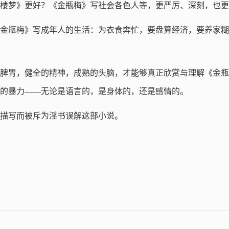
《红楼梦》更好？《金瓶梅》写社会各色人等，更严厉、深刻，也
，《金瓶梅》写成年人的生活：为衣食奔忙，要盘算经济，要养家
壮的脾胃，健全的精神，成熟的头脑，才能够真正欣赏与理解《金
的暴力——无论是语言的，是身体的，还是感情的。
性爱描写而被斥为淫书误解这部小说。