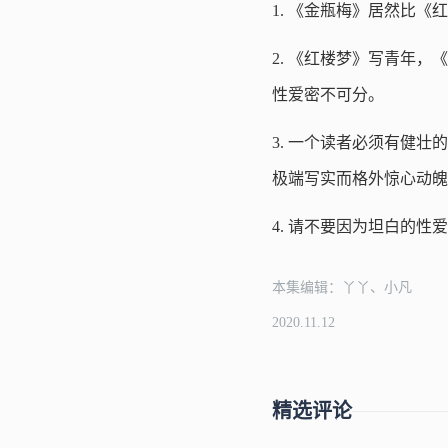
1. 《金瓶梅》居然比
2. 《红楼梦》写青年
性爱密不可分。
3. 一个读者必须有健
极端写实而格外惊心动魄
4. 请不要因为坦白的
本集编辑：丫丫、小凡
2020.11.12
精选评论