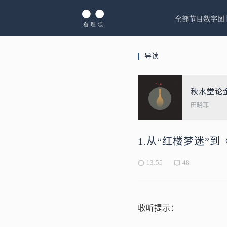
全部节目
数字图
导读
秋水堂论
田晓菲
1.从“红楼梦迷”
13:55
48
收听提示：