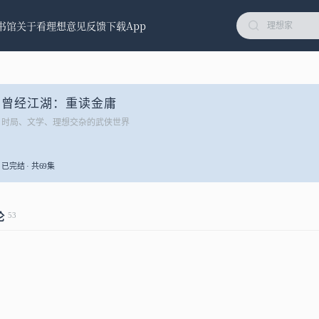
书馆
关于看理想
意见反馈
下载App
曾经江湖：重读金庸
时局、文学、理想交杂的武侠世界
已完结 · 共69集
53
论