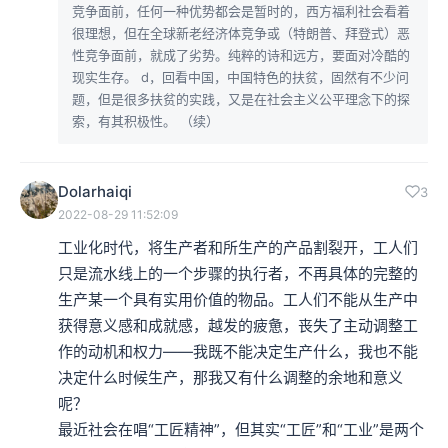
竞争面前，任何一种优势都会是暂时的，西方福利社会看着
很理想，但在全球新老经济体竞争或（特朗普、拜登式）恶
性竞争面前，就成了劣势。纯粹的诗和远方，要面对冷酷的
现实生存。 d，回看中国，中国特色的扶贫，固然有不少问
题，但是很多扶贫的实践，又是在社会主义公平理念下的探
索，有其积极性。 （续）
Dolarhaiqi
3
2022-08-29 11:52:09
工业化时代，将生产者和所生产的产品割裂开，工人们
只是流水线上的一个步骤的执行者，不再具体的完整的
生产某一个具有实用价值的物品。工人们不能从生产中
获得意义感和成就感，越发的疲惫，丧失了主动调整工
作的动机和权力——我既不能决定生产什么，我也不能
决定什么时候生产，那我又有什么调整的余地和意义
呢？

最近社会在唱“工匠精神”，但其实“工匠”和“工业”是两个