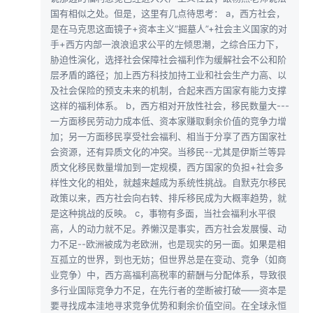
国有相似之处。但是，这里有几点待思考： a，西方社会，
是在马克思这面镜子+资本主义“掘墓人”+社会主义国家的对
手+西方内部一浪浪追求公平的左倾思潮，之综合压力下，
胁迫性演化，选择社会保障社会福利作为缓解社会不公和阶
层矛盾的路径；加上西方科技加持工业和社会生产力高、以
及社会保险的预支未来的机制，合起来西方国家有能力支撑
这样的福利体系。 b，西方相对开放性社会，移民数量大---
一方面移民劳动力成本低、资本家赚取剩余价值的竞争力增
加；另一方面移民享受社会福利、相当于分享了西方国家社
会资源，还有异质文化的冲突。当移民--尤其是伊斯兰等异
质文化移民数量增加到一定规模，西方国家的负担+社会多
样性文化的相处，就越来越成为系统性挑战。自默克尔移民
政策以来，西方社会向右转、排斥移民成为大概率趋势，就
是这种挑战的反映。 c，事物有多面，当社会福利水平很
高，人的动力就不足。养懒汉是事实，西方社会发展慢、动
力不足--欧洲被成为老欧洲，也是现实的另一面。如果是相
互孤立的世界，到也无妨；但世界总是在变动、竞争（如商
业竞争）中，西方高福利高税率的薪酬与分配体系，导致很
多行业国际竞争力不足，在先行者的垄断被打破——资本是
要寻找成本洼地寻求竞争优势和剩余价值空间。在全球永恒