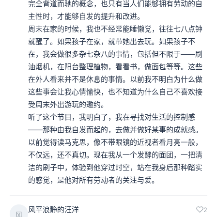
完全背道而驰的概念，也只有当人们能够拥有劳动的自
主性时，才能够自发的提升和改进。

周末在家的时候，我也不经常能睡懒觉，往往七八点钟
就醒了。如果孩子在家，就带她出去玩。如果孩子不
在，我会做很多杂七杂八的事情，包括但不限于——刷
油烟机，在阳台整理植物，看看书，做面包等等。这些
在外人看来并不是休息的事情。以前我不明白为什么做
这些事会让我心情愉快，也不知道为什么自己不喜欢接
受周末外出游玩的邀约。

听了这个节目，我明白了，我在寻找对生活的控制感
——那种由我自发而起的，去做并做好某事的成就感。

以前觉得读马克思，像不带眼镜的近视者看月亮一般，
不仅远，还不真切。现在我从一个发酵的面团，一把清
洁的刷子中，体验到他穿过时空，站在我身后那种踏实
的感觉，是他对所有劳动者的关注与爱。
风平浪静的汪洋
2
风