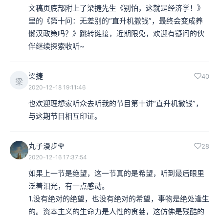
文稿页底部附上了梁捷先生《别怕，这就是经济学！》
里的《第十问：无差别的“直升机撒钱”，最终会变成养
懒汉政策吗？》跳转链接，近期限免，欢迎有疑问的伙
伴继续探索收听~
梁捷
40
梁
2020-12-18 19:11:46
也欢迎理想家听众去听我的节目第十讲“直升机撒钱”，
与这期节目相互印证。
丸子漫步🌹
28
2020-12-16 17:37:54
如果上一节是绝望，这一节真的是希望，听到最后眼里
泛着泪光，有一点感动。

1.没有绝对的绝望，也没有绝对的希望，事物是绝处逢生
的。资本主义的生命力是人性的贪婪，这仿佛是残酷的