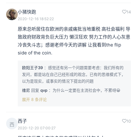
小猪快跑
14
2020-12-16 18:52:22
原来总听居住在欧洲的亲戚痛批当地重税 高社会福利 导
致政府财政背负巨大压力 懒汉狂欢 努力工作的人心灰意
冷丧失斗志；感谢老师今天的讲解 让我看到the flip 
side of the coin.
欧阳王子39
：感觉还有另一个问题需要考虑：我们所有的
发问，都是站在自己已经形成的观念，已有的思维模式下，
以为是现实，或事实的情况下提出的问题
维尼
回复
qvp
：为什么一定要在主流社会中，不累呀😀
展开 8 条评论
西子
10
西
2020-12-20 07:00:27