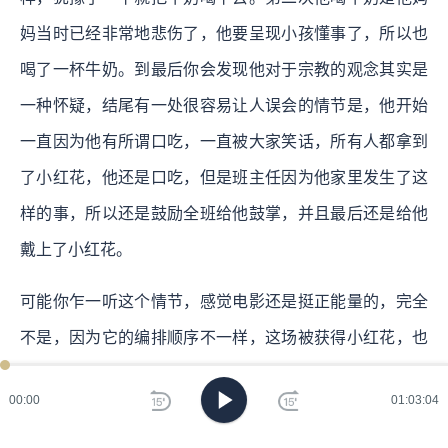
妈当时已经非常地悲伤了，他要呈现小孩懂事了，所以也
喝了一杯牛奶。到最后你会发现他对于宗教的观念其实是
一种怀疑，结尾有一处很容易让人误会的情节是，他开始
一直因为他有所谓口吃，一直被大家笑话，所有人都拿到
了小红花，他还是口吃，但是班主任因为他家里发生了这
样的事，所以还是鼓励全班给他鼓掌，并且最后还是给他
戴上了小红花。
可能你乍一听这个情节，感觉电影还是挺正能量的，完全
不是，因为它的编排顺序不一样，这场被获得小红花，也
ken
已过
没有人再嘲笑他的戏之后，他接了一场，其实小孩非常匆
期
00:00
01:03:04
忙地跑回家，到家门口时候发现邻居们和其他他爸爸的生
刷
前朋友在安排这场葬礼。其实他马上知道这个时候本来大