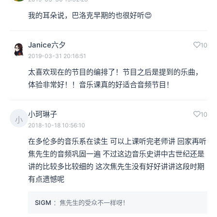
我的耳朵说，巴洛克早期的也很好听😍
Janice六夕
10
2019-03-31 20:16:51
太喜欢现在的节目的编排了！节目之后是提到的乐曲，
体验非常好！！音乐课真的好适合音频节目！
小珂琳子
10
小
2018-10-18 10:56:10
在多伦多的音乐系在读生 可以上课听完老师讲 回家再听
焦先生的音频巩固一遍 不过这边音乐史讲中古世纪还是
讲的比较多比较细的 这次焦先生没有好好讲讲这段时期
有点遗憾呢
SIGM
：焦先生的受众不一样呀！