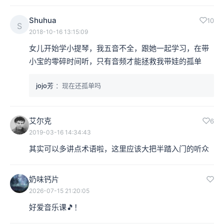
Shuhua
10
S
2018-10-16 13:15:09
女儿开始学小提琴，我五音不全，跟她一起学习，在带
小宝的零碎时间听，只有音频才能拯救我带娃的孤单
jojo芳
：现在还孤单吗
艾尔克
6
2019-03-16 14:34:43
其实可以多讲点术语啦，这里应该大把半踏入门的听众
奶味钙片
2026-07-15 21:20:05
好爱音乐课🎵！