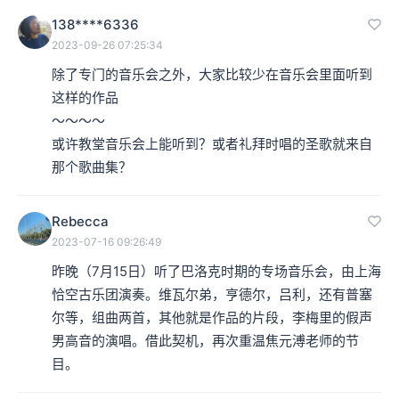
138****6336
2023-09-26 07:25:34
除了专门的音乐会之外，大家比较少在音乐会里面听到
这样的作品

～～～～

或许教堂音乐会上能听到？或者礼拜时唱的圣歌就来自
那个歌曲集？
Rebecca
2023-07-16 09:26:49
昨晚（7月15日）听了巴洛克时期的专场音乐会，由上海
恰空古乐团演奏。维瓦尔弟，亨德尔，吕利，还有普塞
尔等，组曲两首，其他就是作品的片段，李梅里的假声
男高音的演唱。借此契机，再次重温焦元溥老师的节
目。