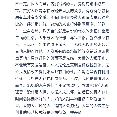
不一定，因人而异。各别富裕的人，覺得有錢末必幸
福。贫穷人以為幸福跟錢是直接的关系，有錢有存款有
房有车才有安全感。还有国内大多数人都有虚荣心跟攀
比心，经常愛比较。90%的人覺得住别墅豪宅，開跑
车，全身名牌，珠光宝气就是身份的代表的象征！也是
幸福的生活，大部分人的憧憬，亦是世俗。就算极少有
人，人品正。如果这位正派人士，无錢无权无势无名，
其他人懒得理他。因為所有的商场饭馆等商铺或旅游景
点等地方只欢迎你的錢而不是光临。大量的人都现实，
不像我有交友洁癖。别人无论是交朋友仰或找對象，无
论是友情或者愛情婚姻都有目的性，看對方是否有利用
价值，互相是否存在利益关系。不过，我还是覺得因人
而异。30%的人有感情而不是“机器”，虽然大部分人都
理智，没什麽人情，缺乏人文关怀。最后日久见人心！
时间会筛选不好的人，好的人跟事物自然而然就留下
来。差的人、坏的人、错的人会淘汰。大量的人做生意
创业的经营模式就是守株待兔，赚差价。