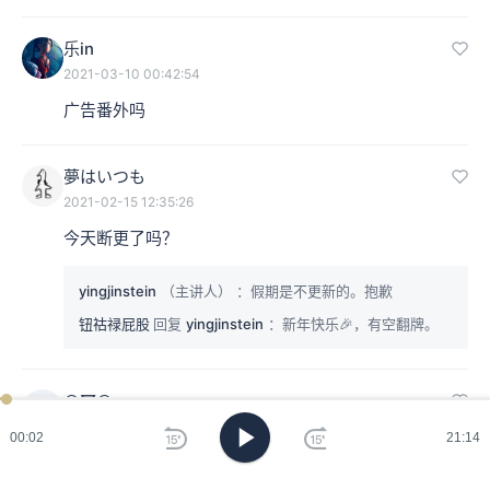
乐in
2021-03-10 00:42:54
广告番外吗
夢はいつも
2021-02-15 12:35:26
今天断更了吗？
yingjinstein
（主讲人）
：假期是不更新的。抱歉
钮祜禄屁股
回复
yingjinstein
：新年快乐🎉，有空翻牌。
⊙▽⊙
⊙
2021-02-13 14:46:39
00:03
21:14
想到了金宇金宇澄的《繁花》，繁华如繁花易逝，人生