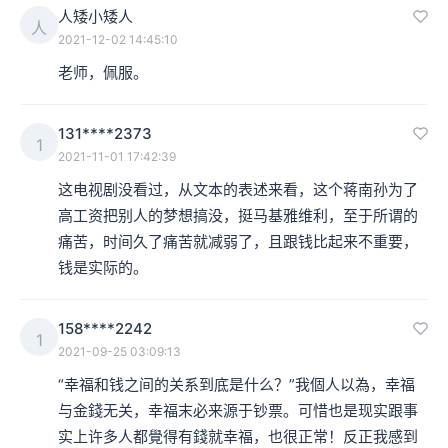
人矮小矮人
人
2021-12-02 14:45:10
老师，佩服。
131****2373
1
2021-11-01 17:42:39
这电视剧没看过，从文本的表述来看，这个蒋南孙为了
高工资把别人的梦想搞没，挺马基雅维利，至于所谓的
痛苦，时间久了痛苦就减弱了，且跟钱比起来不重要，
钱是实际的。
158****2242
1
2021-09-25 03:09:13
“幸福和钱之间的关系到底是什么？”我個人以為，幸福
与金錢无关，幸福末必来源于钞票。可惜也是现实跟事
实上许多人都覺得有錢就幸福，也很正常！反正我感到