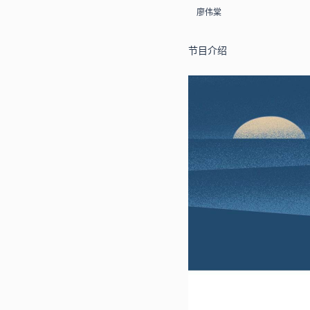
廖伟棠
节目介绍