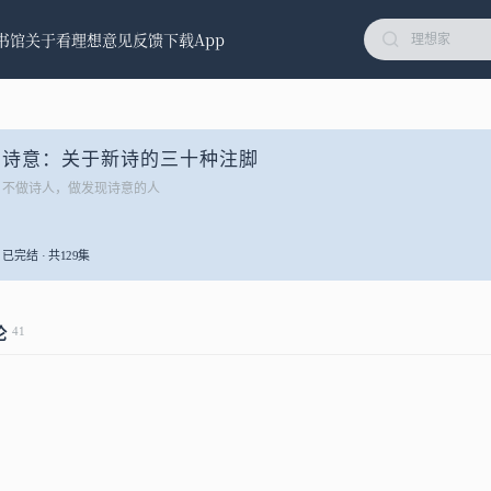
书馆
关于看理想
意见反馈
下载App
诗意：关于新诗的三十种注脚
不做诗人，做发现诗意的人
已完结 · 共129集
41
论