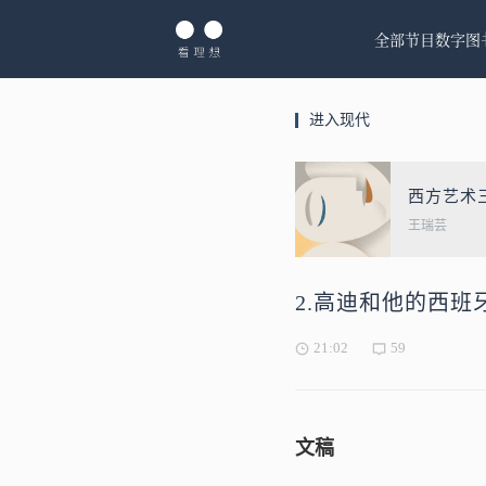
全部节目
数字图
进入现代
西方艺术
王瑞芸
2.高迪和他的西
21:02
59
文稿