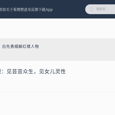
书馆
关于看理想
意见反馈
下载App
：白先勇细解红楼人物
之眼：见芸芸众生，见女儿灵性