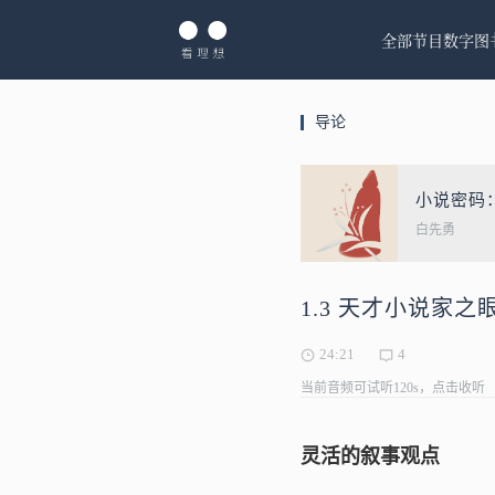
全部节目
数字图
导论
小说密码
白先勇
1.3 天才小说家
24:21
4
当前音频可试听120s，点击收听
灵活的叙事观点