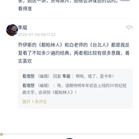
亲，她这一讲，贾母高兴，她很会讲逢迎的话的。——
看得准
隼龍
1
2022-01-05 09:17:22
乔伊斯的《都柏林人》和白老师的《台北人》都是我反
复看了不知多少遍的经典，两者相比较有很多意趣，着
实喜欢
看理想
（编辑）
回复
隼龍
：啊哈，错了，是今年！
看理想
（编辑）
：哈，请期待明年年初会上线的20世纪经
典文学，会讲到《都柏林人》！
展开 1 条评论