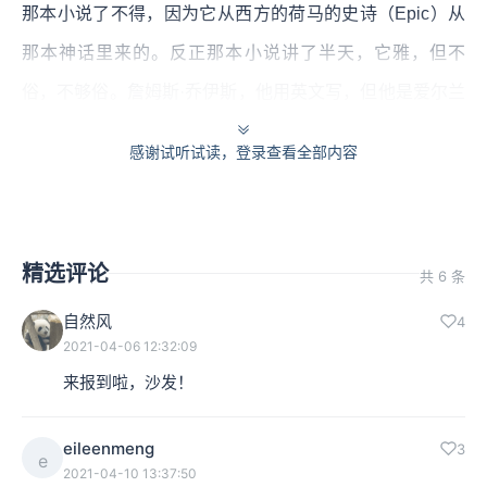
那本小说了不得，因为它从西方的荷马的史诗（Epic）从
那本神话里来的。反正那本小说讲了半天，它雅，但不
俗，不够俗。詹姆斯·乔伊斯，他用英文写，但他是爱尔兰
人，我问过爱尔兰的朋友，我说你们那么了不起的一本小
感谢试听试读，登录查看全部内容
说，你们平常看不看？他说我们也不看，他说那本东西，
平常的人很少去看它。
但《红楼梦》不是。我想，在中国来说，恐怕《红楼梦》
精选评论
共 6 条
的读者比任何一本小说都多，因为它真的雅俗共赏。这
自然风
4
200多年，快300年来，世世代代多少人看，就因为它在写
2021-04-06 12:32:09
来报到啦，沙发！
实方面写得真好。
《红楼梦》的戏剧叙事手法
eileenmeng
3
e
2021-04-10 13:37:50