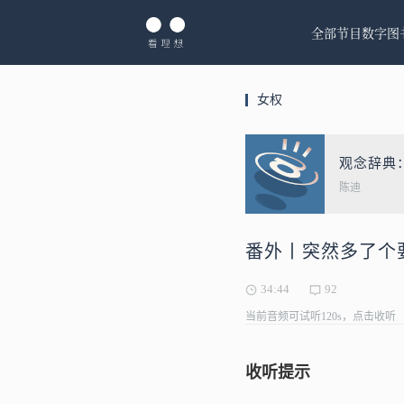
全部节目
数字图
女权
观念辞典
陈迪
番外丨突然多了个
34:44
92
当前音频可试听120s，点击收听
收听提示