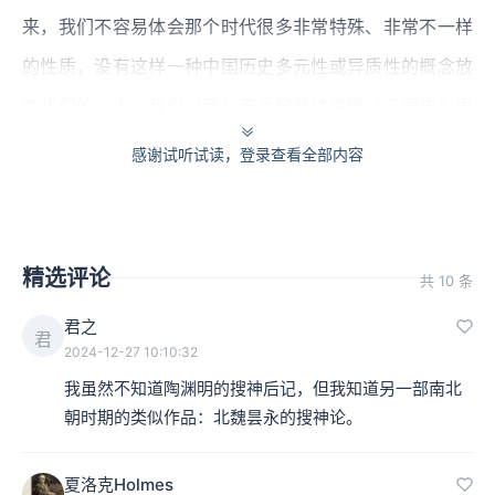
来，我们不容易体会那个时代很多非常特殊、非常不一样
的性质，没有这样一种中国历史多元性或异质性的概念放
在我们的心上，我们（就）不太容易读得懂《三国志》里
面很多史事的变化，我们也就无从去讨论、去理解同样的
感谢试听试读，登录查看全部内容
或类似的事情，同样的一个人，他所做的这样的事情，等
到被宋、明以下的说书人讲成了《三国演义》的时候，中
间会发生什么样的变化。
精选评论
共 10 条
君之
本集编辑：vvy
君
2024-12-27 10:10:32
我虽然不知道陶渊明的搜神后记，但我知道另一部南北
朝时期的类似作品：北魏昙永的搜神论。
夏洛克Holmes