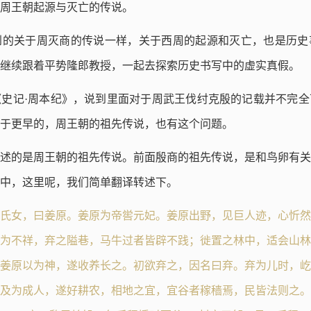
周王朝起源与灭亡的传说。
到的关于周灭商的传说一样，关于西周的起源和灭亡，也是历史
继续跟着平势隆郎教授，一起去探索历史书写中的虚实真假。
史记·周本纪》，说到里面对于周武王伐纣克殷的记载并不完全
于更早的，周王朝的祖先传说，也有这个问题。
述的是周王朝的祖先传说。前面殷商的祖先传说，是和鸟卵有关
中，这里呢，我们简单翻译转述下。
氏女，曰姜原。姜原为帝喾元妃。姜原出野，见巨人迹，心忻然
为不祥，弃之隘巷，马牛过者皆辟不践；徙置之林中，适会山林
姜原以为神，遂收养长之。初欲弃之，因名曰弃。弃为儿时，屹
及为成人，遂好耕农，相地之宜，宜谷者稼穑焉，民皆法则之。