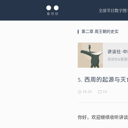
全部节目
数字图
第二章 周王朝的史实
讲谈社·
讲谈社&看理
5. 西周的起源与
18:20
14
你好，欢迎继续收听讲谈