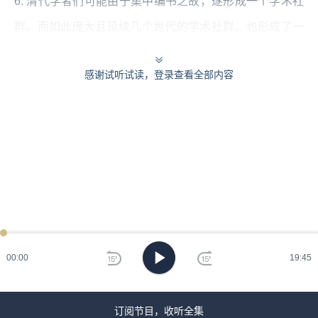
6. 清代学者们可能由于集中编书之故，遂形成一个学术社
群。而如此庞大且延续几个世代的学术社群，也形成了一
时治学的方向与性质。在中国历史上，堪与相比拟的社
感谢试听试读，登录查看全部内容
群，应是两宋的理学学者群了。
本集编辑：vvy
00:00
19:45
订阅节目，收听全集