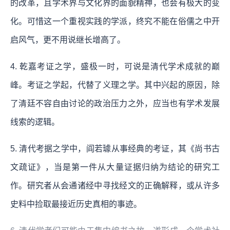
的改革，且学术界与文化界的面貌精神，也会有极大的变
化。可惜这一个重视实践的学派，终究不能在俗儒之中开
启风气，更不用说继长增高了。
4. 乾嘉考证之学，盛极一时，可说是清代学术成就的巅
峰。考证之学起，代替了义理之学。其中兴起的原因，除
了清廷不容自由讨论的政治压力之外，应当也有学术发展
线索的逻辑。
5. 清代考据之学中，阎若璩从事经典的考证，其《尚书古
文疏证》，当是第一件从大量证据归纳为结论的研究工
作。研究者从会通诸经中寻找经文的正确解释，或从许多
史料中捡取最接近历史真相的事迹。