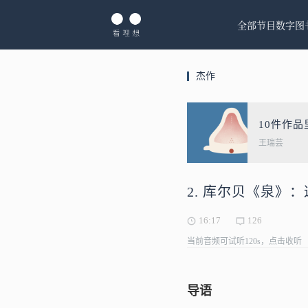
全部节目
数字图
杰作
10件作
王瑞芸
2. 库尔贝《泉》
16:17
126
当前音频可试听120s，点击收听
导语