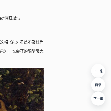
爱“网红脸”。
这幅《泉》虽然不及杜尚
泉》，也会吓的眼睛瞪大
上一集
目录
下一集