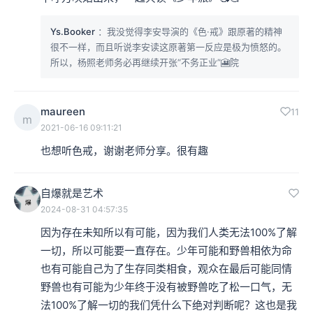
Ys.Booker
：我没觉得李安导演的《色·戒》跟原著的精神
很不一样，而且听说李安读这原著第一反应是极为愤怒的。
所以，杨照老师务必再继续开张“不务正业”🎦院
maureen
11
m
2021-06-16 09:11:21
也想听色戒，谢谢老师分享。很有趣
自爆就是艺术
2024-08-31 04:57:35
因为存在未知所以有可能，因为我们人类无法100%了解
一切，所以可能要一直存在。少年可能和野兽相依为命
也有可能自己为了生存同类相食，观众在最后可能同情
野兽也有可能为少年终于没有被野兽吃了松一口气，无
法100%了解一切的我们凭什么下绝对判断呢？这也是我