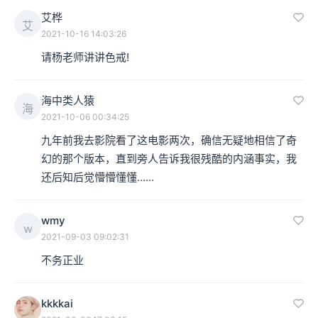
艾桦
艾
2021-10-16 14:03:26
请杨老师讲讲色戒!
海中类人猿
海
2021-10-06 00:34:25
九年前我去影院看了这电影两次，确信无疑地相信了奇
幻的那个版本，直到旁人告诉我很残酷的内涵事实，我
还后知后觉懵懵懂懂……
wmy
w
2021-09-03 09:02:31
不务正业
kkkkai