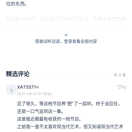
位的东西。
因此在1923年，达达成员们举行了最后一次集合就宣告解
散，它的大部分成员随即转向了一位年轻法国诗人普吕东
发起的超现实主义运动。
感谢试听试读，登录查看全部内容
超现实主义“教父”普吕东（布勒东）
精选评论
超现实主义是普吕东亲手缔造的，他是超现实主义的“教
共 9 条
父”。
XAT5571<
10
X
2021-06-21 21:18:20
普吕东出生于法国诺曼第乡镇的一个微寒之家，父母没有
忍了很久，等这档节目养“肥”了一起听。终于没忍住，
多少文化，小时候普吕东买书都会遭到母亲的责备。对他
还是一口气追到这一集。

这是我近期最有收获的一档节目。

成长有影响的是外婆，他外婆常给他讲故事，并一直对他
之前我一直不太喜欢现当代艺术，但又知道现当代艺术
说：将来你长大了，别干人人都做的事，要去干没有人做