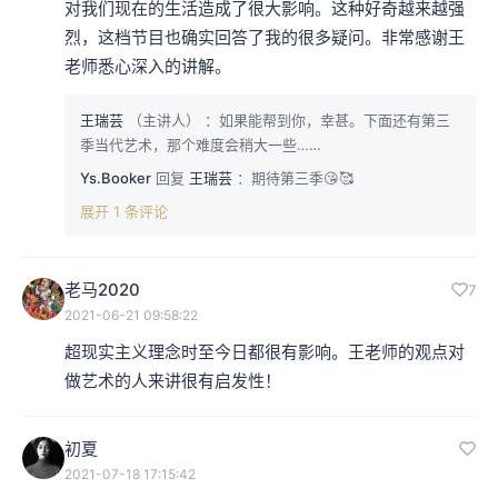
对我们现在的生活造成了很大影响。这种好奇越来越强
烈，这档节目也确实回答了我的很多疑问。非常感谢王
的事。
老师悉心深入的讲解。
王瑞芸
（主讲人）
：如果能帮到你，幸甚。下面还有第三
季当代艺术，那个难度会稍大一些……
Ys.Booker
回复
王瑞芸
：期待第三季😘🥰
展开 1 条评论
老马2020
7
2021-06-21 09:58:22
超现实主义理念时至今日都很有影响。王老师的观点对
做艺术的人来讲很有启发性！
初夏
2021-07-18 17:15:42