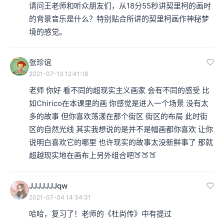
请问王老师和听众朋友们，从18分55秒讲契里柯的画时
的背景音乐是什么？特别贴合所讲的契里柯画作神秘梦
境的感觉。
张珍谊
2021-07-13 12:41:18
老师 你好 看不同的超现实主义画家 会有不同的感受 比
如Chirico在本课里的画 你感觉是进入一个场景 没有太
多的故事 但你喜欢荡漾在那个街区 街区的布局 此时街
区的自然光线 其实我想说的是并不是幅画都你喜欢 让你
本集编辑：李兔
说明白喜欢它的哪里 也许现实的故事太没新鲜事了 那就
超越现实地在画布上另外组合吧🍑🍑🍑
JJJJJJJqw
2021-07-04 14:34:31
哈哈，复习了！老师的《杜尚传》中有提过