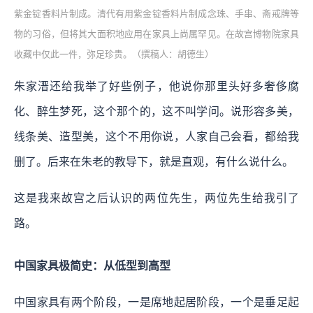
紫金锭香料片制成。清代有用紫金锭香料片制成念珠、手串、斋戒牌等
物的习俗，但将其大面积地应用在家具上尚属罕见。在故宫博物院家具
收藏中仅此一件，弥足珍贵。（撰稿人：胡德生）
朱家溍还给我举了好些例子，他说你那里头好多奢侈腐
化、醉生梦死，这个那个的，这不叫学问。说形容多美，
线条美、造型美，这个不用你说，人家自己会看，都给我
删了。后来在朱老的教导下，就是直观，有什么说什么。
这是我来故宫之后认识的两位先生，两位先生给我引了
路。
中国家具极简史：从低型到高型
中国家具有两个阶段，一是席地起居阶段，一个是垂足起