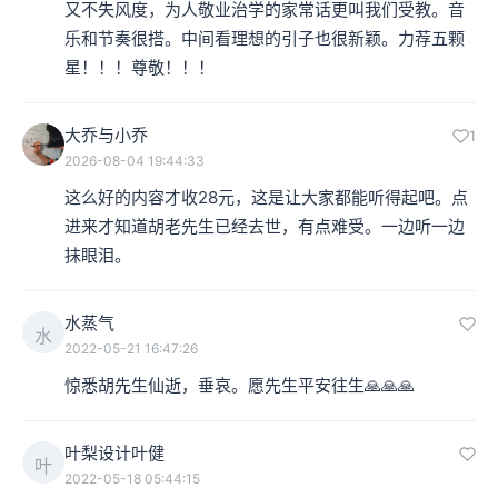
又不失风度，为人敬业治学的家常话更叫我们受教。音
乐和节奏很搭。中间看理想的引子也很新颖。力荐五颗
星！！！尊敬！！！
大乔与小乔
1
2026-08-04 19:44:33
这么好的内容才收28元，这是让大家都能听得起吧。点
进来才知道胡老先生已经去世，有点难受。一边听一边
抹眼泪。
水蒸气
水
2022-05-21 16:47:26
惊悉胡先生仙逝，垂哀。愿先生平安往生🙏🙏🙏
叶梨设计叶健
叶
2022-05-18 05:44:15