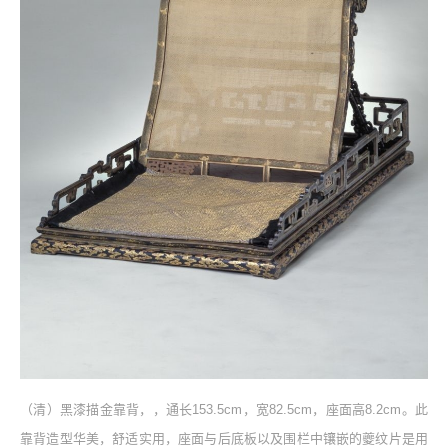
（清）黑漆描金靠背，，通长153.5cm，宽82.5cm，座面高8.2cm。此
靠背造型华美，舒适实用，座面与后底板以及围栏中镶嵌的夔纹片是用