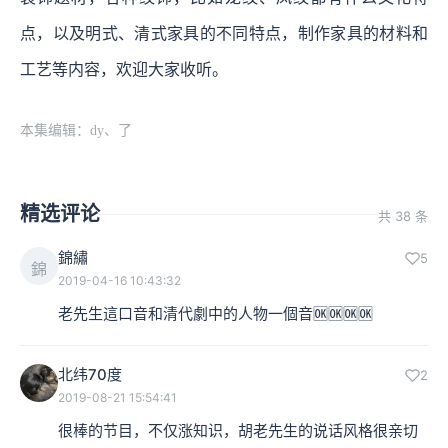
点，以及明式、清式家具的不同特点，制作家具的材料和
工艺等内容，欢迎大家收听。
本集编辑：dy、了
精选评论
共 38 条
錦繡
5
錦
2019-04-16 10:43:32
老先生這口音和清代劇中的人物一個音🆗🆗🆗🆗
北纬70度
2
2019-08-21 15:54:41
很棒的节目，不仅涨知识，胡老先生的说话风格很亲切