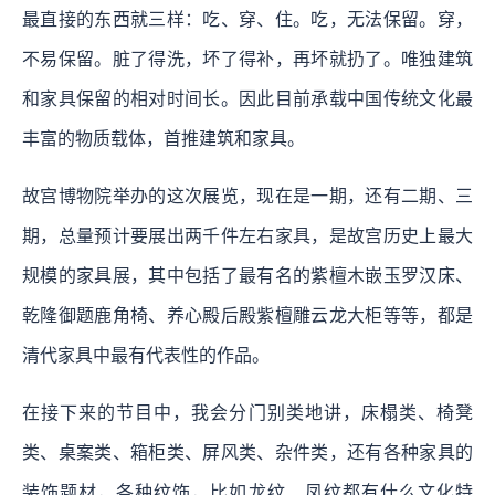
最直接的东西就三样：吃、穿、住。吃，无法保留。穿，
不易保留。脏了得洗，坏了得补，再坏就扔了。唯独建筑
和家具保留的相对时间长。因此目前承载中国传统文化最
丰富的物质载体，首推建筑和家具。
故宫博物院举办的这次展览，现在是一期，还有二期、三
期，总量预计要展出两千件左右家具，是故宫历史上最大
规模的家具展，其中包括了最有名的紫檀木嵌玉罗汉床、
乾隆御题鹿角椅、养心殿后殿紫檀雕云龙大柜等等，都是
清代家具中最有代表性的作品。
在接下来的节目中，我会分门别类地讲，床榻类、椅凳
类、桌案类、箱柜类、屏风类、杂件类，还有各种家具的
装饰题材，各种纹饰，比如龙纹、凤纹都有什么文化特