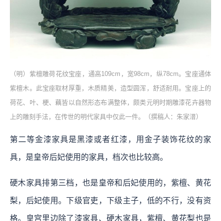
（明）紫檀雕荷花纹宝座，通高109cm，宽98cm，纵78cm。宝座通体
紫檀木。此宝座取材厚重，木质精美，造型圆浑，舒适耐用。宝座上的
荷花、叶、梗、藕皆以自然形态布满整体，颇类元明时期雕漆花卉器物
上的雕刻手法，在传世的明代家具中仅此一件。（撰稿人：朱家溍）
第二等金漆家具是黑漆或者红漆，用金子装饰花纹的家
具，是皇帝后妃使用的家具，档次也比较高。
硬木家具排第三档，也是皇帝和后妃使用的，紫檀、黄花
梨，后妃使用。下级官吏，下级主子，低的不行，没有资
格。皇宫里边除了漆家具、硬木家具，紫檀、黄花梨也是