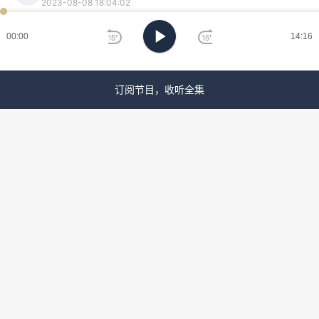
2023-08-08 18:04:02
ken
已过
期
好喜欢杨照老师讲电影啊5555
00:00
14:16
刷
kk71
新
2022-02-14 00:16:53
订阅节目，收听全集
【雷峰塔】。。
菜园小驴
菜
2022-01-13 13:48:20
易先生真的复杂吗？王佳芝算单纯吗？我对他俩还有张
爱玲小说的感受是无趣。她选择的题材，选择去写的人
的那些方面都是我不想花太多时间考虑的，因为我不认
为那是美的或好的或有其它什么价值。人生和世界有许
多其它面向，但是张爱玲和她笔下的人物奇怪的看不
见，也因此她笔下人物的处境看起来那么无解。在这点
上她让我想到红楼梦和大观园里的人。一层又厚又暗的