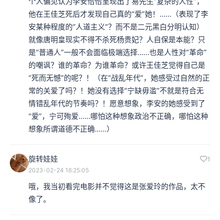
个人偏见认为李安恰恰呈现出了易先生“复杂的人性”，
他在王佳芝死后才发现自己真的“爱”她！......（表现了李
安某种程度的“人道主义”？而不是二元黑白分明认知）
就像唐明皇现实不得不杀死杨贵妃？人自保是本能？只
是“普通人”一般不会面临极端选择……也是人性对“革命”
的嘲讽？谁的革命？为谁革命？或许王佳芝觉得自己是
“死而无憾”的呢？！（在“战乱年代”，她感受过自然的正
常的关爱了吗？！她没有选择“宁缺毋滥”不就是符合无
情错乱年代的节奏吗？！愿意想象，李安的她感受到了
“爱”，宁可殉爱......哪怕这种想象政治不正确，哪怕这种
想象所谓道德不正确......）
旋转娃娃
1
2023-02-24 16:25:05
哦，我当初看完电影并不觉得这是张爱玲的作品，太不
像了。