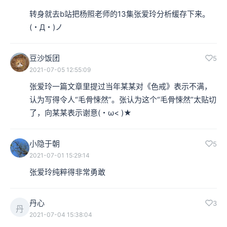
转身就去b站把杨照老师的13集张爱玲分析缓存下来。 
(・Д・)ノ
豆沙饭团
5
2021-07-05 12:55:09
张爱玲一篇文章里提过当年某某对《色戒》表示不满，
认为写得令人“毛骨悚然”。张认为这个“毛骨悚然”太贴切
了，向某某表示谢意(・ω< )★
小隐于朝
5
2021-07-01 15:29:14
张爱玲纯粹得非常勇敢
丹心
3
丹
2021-07-04 15:38:04