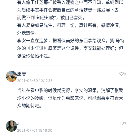
容——她写爱情。但是在她所写的爱情当中，你注意看的
有人像王佳芝那样被丢入迷雾之中而不自知，单纯到以
为后续事实事件会按照自己的童话梦想一路发展下去，
话你就会知道，充满了各式各样的人情算计。
而做不到“知己知彼”，被自己害死。

有人复杂如易先生，料理一切，算计所有，感情冷漠，
其中有一些人情算计甚至近乎病态，最有名也是最惊人的
外表热情。

像是《金锁记》。在《金锁记》里面所写的那样的一种感
李安一直在造梦，把看似美好的东西拿给观众。扬·马特
情，感情之间的刀光剑影，有的时候真的是令人不敢逼
尔的《少年派》原著是这个调性，李安就能处理好；但
张爱玲恰恰不是。
视。
唐唐
8
本集编辑：天真
2021-06-30 10:12:18
当年在看电影的时候就觉得，李安的温柔，消解了张爱
玲小说的冷峻，但是作为电影来说，可能温柔更符合大
众的期待吧。
J.
7
2021-07-01 15:16:30