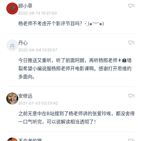
顾小草
1
2022-06-13 10:27:00
杨老师不考虑开个影评节目吗？- ̗̀(๑ᵔ⌔ᵔ๑)
丹心
1
丹
2022-04-04 12:25:07
今日推送又重听，听了前面阿朗，再听杨照老师👨‍🏫墙
裂希望小编说服杨照老师开电影课啊。感谢打开思维的
多面向。
安修远
1
2021-07-03 02:33:42
之前无意中在B站搜到了杨老师讲的张爱玲唉，都没舍得
一口气听完，可以说解读相当透彻了！
不会老的猫
1