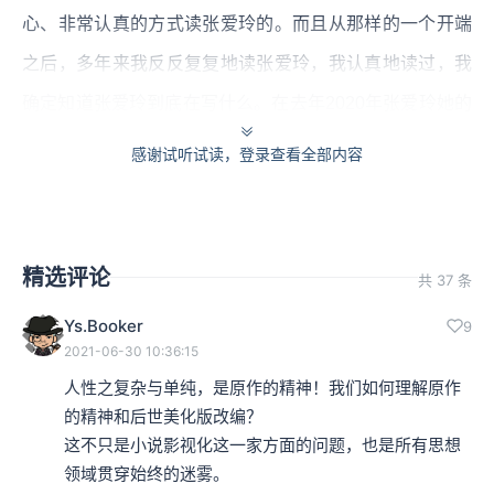
心、非常认真的方式读张爱玲的。而且从那样的一个开端
之后，多年来我反反复复地读张爱玲，我认真地读过，我
确定知道张爱玲到底在写什么。在去年2020年张爱玲她的
百年纪念，我曾经录制了13集的解读节目，其中有部分的
感谢试听试读，登录查看全部内容
节目大家也许还可以在B站或者是其他地方找得到。
对我来说，我所看到、我所认识的张爱玲是中国的鸳鸯蝴
精选评论
蝶派这个小说派别当中的一个异数，所谓异数，意味着从
共 37 条
表面上看，张爱玲用了那种鸳鸯蝴蝶派非常华丽、非常浪
Ys.Booker
9
2021-06-30 10:36:15
漫的外衣，但是骨子里她装的却是非常冷静、非常尖锐的
人性之复杂与单纯，是原作的精神！我们如何理解原作
人性的观察和剖析。
的精神和后世美化版改编？

这不只是小说影视化这一家方面的问题，也是所有思想
张爱玲从鸳鸯蝴蝶派出来，当然她的小说有鸳鸯蝴蝶的内
领域贯穿始终的迷雾。
