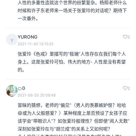
人性的多重性造就这个世界的纷繁复杂。杨照老师什么
时候和许子东老师来一场关于张爱玲的对话呢？期待下
一次番外。
YURONG
2
Y
2021-11-30 13:15:25
张爱玲《色戒》里描写的“极端”人性存在在我们每个人
身上。这是张爱玲可怕、伟大的地方- 人性是没有希望
的。
🍊0
2
2021-06-30 20:08:48
冒昧的猜想，老师的“偏见”（男人的羡慕嫉妒恨？哈哈
😄或为人父般慈爱？）某种程度上是否预设了女孩子应
该学会“带眼识人”？如张爱玲般理性？但即使“阅人无数”
深刻如张爱玲在与“胡兰成”的关系上又如何呢？
