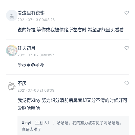
看这里有夜骐
看
2021-07-13 00:08:26
说的好拉 等你或我被情绪所左右时 希望都能回头看看
纤夫初月
2021-07-07 06:01:57
🌴🌿🍀☘️🌱🎋
不厌
2021-07-06 21:08:09
我觉得Xinyi努力想分清前后鼻音却又分不清的时候好可
爱啊哈哈哈
Xinyi
（主讲人）
：哈哈哈，我的努力被看见了吗哈哈哈。
真是太难了