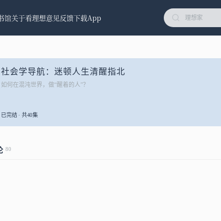
书馆
关于看理想
意见反馈
下载App
社会学导航：迷顿人生清醒指北
如何在混沌世界，做“醒着的人”？
已完结 · 共40集
80
论