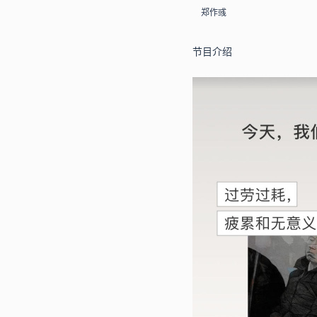
郑作彧
节目介绍