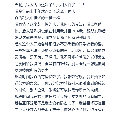
天呢真是太雪中送炭了！真相大白了！！！

我今年前上半年就遇到了这么一种人，

真的跟文中描述的一模一样，

我同情了这个装可怜的人，我内心的良知让我去帮助
他。后来强烈感觉他在利用我并且PUA我。跟朋友聊后
发现这就是PUA，我立刻切断了所有跟他联系。

后来这个人开始各种跟很多不熟悉我的同学造我的谣，
一些根本无法考证的莫须有的东西。比如，造谣我的成
绩漂亮，是因为走了后门。我不可能拉着我的老师发条
朋友圈给我辟谣，但是有口难辩，别人全凭一张嘴就可
以毁掉你所有的努力。

那段时间我真的有些抑郁了。我郁郁寡欢。我开始不知
道努力的意义。当你万分努力获得别人很难拿到的成绩
的时候，别人全凭一张嘴就可以抹黑你所有的功绩。

那段时间我开始不信任除了最好朋友之外的所有同学，
我甚至怀疑是不是我太没有防备心了，我甚至怀疑这世
界绝大多数人都是那个样子，你好心帮了他，你没有让