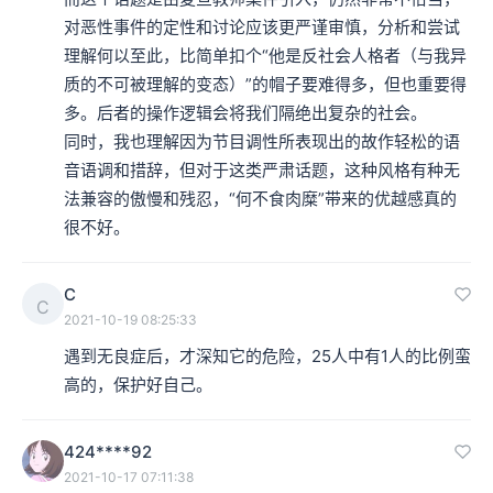
对恶性事件的定性和讨论应该更严谨审慎，分析和尝试
理解何以至此，比简单扣个“他是反社会人格者（与我异
质的不可被理解的变态）”的帽子要难得多，但也重要得
多。后者的操作逻辑会将我们隔绝出复杂的社会。

同时，我也理解因为节目调性所表现出的故作轻松的语
音语调和措辞，但对于这类严肃话题，这种风格有种无
法兼容的傲慢和残忍，“何不食肉糜”带来的优越感真的
很不好。
C
C
2021-10-19 08:25:33
遇到无良症后，才深知它的危险，25人中有1人的比例蛮
高的，保护好自己。
424****92
2021-10-17 07:11:38