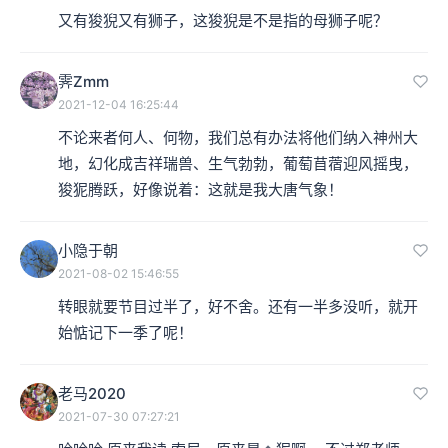
又有狻猊又有狮子，这狻猊是不是指的母狮子呢？
天经常使用的监视的“监”字，老老实实的一个象形字：上
方是人的大眼睛，看着下方一个大大的器皿，十足的临水
霁Zmm
照花人啊。然而这也并非孤芳自赏，而只是凭藉器皿中的
2021-12-04 16:25:44
水面反映出容颜。
不论来者何人、何物，我们总有办法将他们纳入神州大
地，幻化成吉祥瑞兽、生气勃勃，葡萄苜蓿迎风摇曳，
我们可以想像，古人一定是从随处的水泽倒影中见到自
狻狔腾跃，好像说着：这就是我大唐气象！
己，而后借着器皿装承了水，这临水照花，也就不需要到
小隐于朝
户外了。到了春秋战国时期，青铜工艺大盛，于是，这个
2021-08-02 15:46:55
监字就从了金，也就是我们在文稿页看到的第二个字。
转眼就要节目过半了，好不舍。还有一半多没听，就开
始惦记下一季了呢！
老马2020
2021-07-30 07:27:21