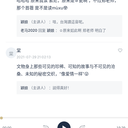
哈哈哈 原来我读 索尼，原来是🧄狔啊 ，不过郑老师，
那个苜蓿 是不是读mùxu🤓
穎娘
（主讲人）
：哇，台灣讀這音呢。
那时的“监”以吉金打造，更从大器皿承水，发展成了镜，
老马2020
回复
穎娘
：☺️原来如此啊 郑老师 明白了
其中的关键就在于青铜的金属属性。当金属合金溶为液
棠
体，浇注于模范之中，待冷却成形，将没有纹饰的一面更
棠
2021-07-29 21:02:13
加打磨，便可鉴容了。
文物身上那些可见的珍稀、可知的故事与不可见的沧
桑、未知的秘密交织，“像爱情一样”😜
穎娘
（主讲人）
：説得真好！