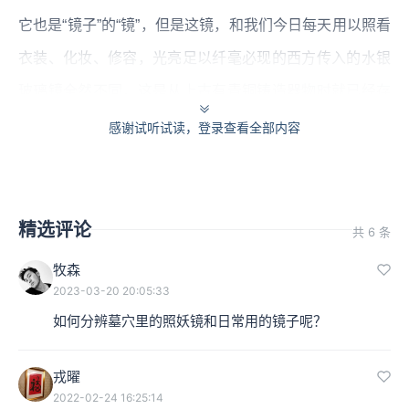
它也是“镜子”的“镜”，但是这镜，和我们今日每天用以照看
衣装、化妆、修容，光亮足以纤毫必现的西方传入的水银
玻璃镜全然不同，这是从上古有青铜铸造器物时就已经存
在的青铜镜。今天我们说光可鉴人，这个“鉴”字，就是古
感谢试听试读，登录查看全部内容
人留给我们的示意图。
精选评论
共 6 条
牧森
2023-03-20 20:05:33
如何分辨墓穴里的照妖镜和日常用的镜子呢？
戎曜
大家可以看看文稿页中的第一个甲骨文，第一个是我们今
2022-02-24 16:25:14