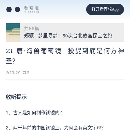
打开看理想App
共56集
郑颖 · 梦里寻梦：50次台北故宫探宝之旅
23. 唐·海兽葡萄镜 | 狻狔到底是何方神
圣？
19:29
6
收听提示
1、古人是如何制作铜镜的？
2、两千年前的中国铜镜上，为何会有英文字母？