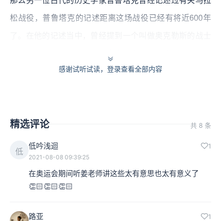
那么另一位古代的历史学家普鲁塔克曾经记述过有关马拉
松战役，普鲁塔克的记述距离这场战役已经有将近600年
了。在他的记述当中，曾经提到一个叫做奥克勒斯的战士
从马拉松一路跑到了雅典，大声地宣布我们胜利了之后，
感谢试听试读，登录查看全部内容
话音未落就精疲力竭的死去了。
而在1897年，当时的大文豪罗伯特·布朗宁为了支持顾拜
旦爵士的现代奥林匹克运动，他就书写了一部著名的戏剧
精选评论
共 8 条
叫做《菲狄皮德斯》。在他的故事当中，他就把希罗多德
低吟浅迴
1
记述当中的英雄菲狄皮德斯，与普鲁塔克记述的马拉松跑
低
2021-08-08 09:39:25
合成了一个故事，就变成了我们现在众所周知的有关马拉
在奥运会期间听姜老师讲这些太有意思也太有意义了
松的传奇了。
👏🏻👏🏻👏🏻
现在马拉松的运动历史只有100多年，而在1897年举行的
路亚
1