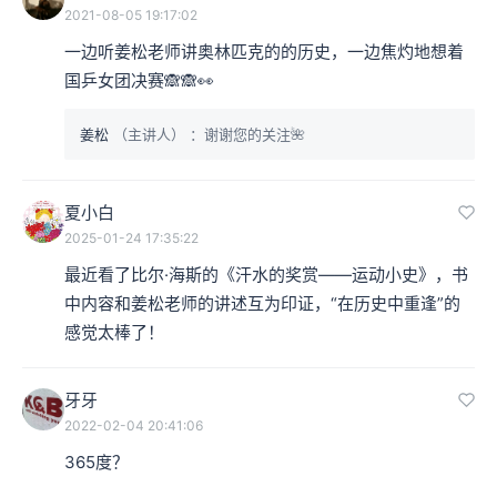
2021-08-05 19:17:02
第一届雅典奥运会当中，当时马拉松跑的距离是40公里，
一边听姜松老师讲奥林匹克的的历史，一边焦灼地想着
因为这一次的比赛的起点与终点正像布朗宁《菲狄皮德
国乒女团决赛🙈🙈👀
斯》这本戏剧当中记述的一样，是从马拉松跑到雅典。
姜松
（主讲人）
：谢谢您的关注🌺
本集编辑：香芋
夏小白
2025-01-24 17:35:22
最近看了比尔·海斯的《汗水的奖赏——运动小史》，书
中内容和姜松老师的讲述互为印证，“在历史中重逢”的
感觉太棒了！
牙牙
2022-02-04 20:41:06
365度？