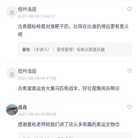
低吟浅迴
低
2021-08-09 15:44:27
古希腊标枪是对准靶子扔，比现在比谁扔得远更有意义
吧
姜松
（主讲人）
：是呀是呀！标枪以前是兵器
低吟浅迴
低
2021-08-08 09:47:39
古希望奥运会大量马匹和战车，好壮观像阅兵啊😮
鑫鑫
2021-08-04 10:36:29
感谢姜松老师给我们讲了这么多有趣的奥运文物😍