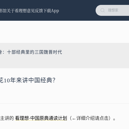
书馆
关于看理想
意见反馈
下载App
骨：十部经典里的三国魏晋时代
花10年来讲中国经典？
师主讲的
看理想·中国原典通读计划
（←详细介绍请点击）。