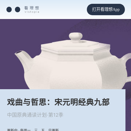
打开看理想App
戏曲与哲思：宋元明经典九部
中国原典通读计划·第12季
更新中 · 每周一、三、五、日更新