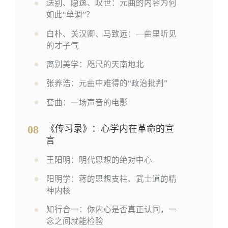
送别、隐逸、叹世：元曲的内容为何
如此“单调”？
白朴、关汉卿、马致远：—曲里听见
的才子气
离别美学：咫尺的天南地北
张养浩：元曲中难得的“政治批判”
套曲：一场声音的电影
08
《传习录》：心学内在革命的宣
言
王阳明：明代思想的绝对中心
阳明学：蒋的思想支柱、武士道的精
神内核
知行合一：你内心是否真正认同，一
念之间就能检验