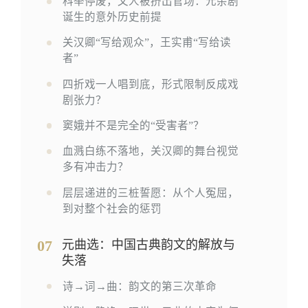
科举停废，文人被挤出官场：元杂剧
诞生的意外历史前提
关汉卿“写给观众”，王实甫“写给读
者”
四折戏一人唱到底，形式限制反成戏
剧张力？
窦娥并不是完全的“受害者”？
血溅白练不落地，关汉卿的舞台视觉
多有冲击力？
层层递进的三桩誓愿：从个人冤屈，
到对整个社会的惩罚
07
元曲选：中国古典韵文的解放与
失落
诗→词→曲：韵文的第三次革命