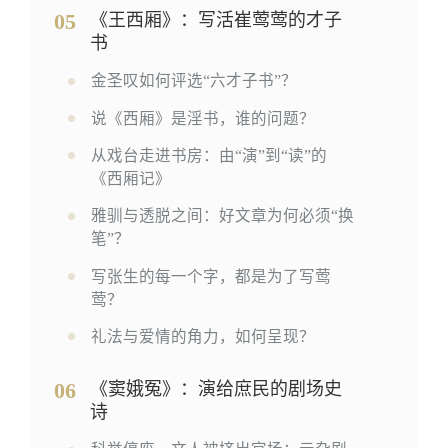
05
《王西厢》：写活崔莺莺的才子
书
金圣叹如何评选“六才子书”？
说《西厢》是淫书，谁的问题？
从戏台走进书房：由“演”到“读”的
《西厢记》
雅驯与透脱之间：好文章为何必须“换
笔”？
写张生的每一个字，都是为了写莺
莺？
礼法与爱情的角力，如何呈现？
06
《窦娥冤》：演给庶民的剧场史
诗