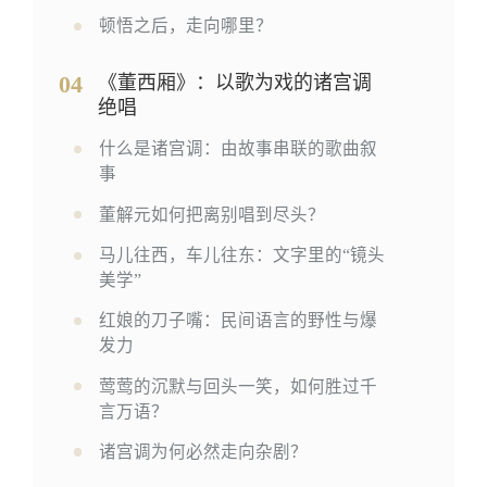
顿悟之后，走向哪里？
04
《董西厢》：以歌为戏的诸宫调
绝唱
什么是诸宫调：由故事串联的歌曲叙
事
董解元如何把离别唱到尽头？
马儿往西，车儿往东：文字里的“镜头
美学”
红娘的刀子嘴：民间语言的野性与爆
发力
莺莺的沉默与回头一笑，如何胜过千
言万语？
诸宫调为何必然走向杂剧？