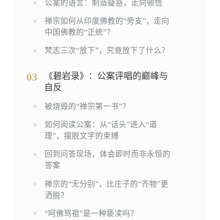
公案的语言：制造疑惑，走向顿悟
禅宗如何从印度佛教的“旁支”，走向
中国佛教的“正统”？
梵志三次“放下”，究竟放下了什么？
03
《碧岩录》：公案评唱的巅峰与
自反
被烧毁的“禅宗第一书”？
如何阅读公案：从“话头”进入“道
理”，摆脱文字的束缚
回到问答现场，体会即时而非永恒的
答案
禅宗的“无分别”，比庄子的“齐物”更
洒脱？
“呵佛骂祖”是一种亵渎吗？