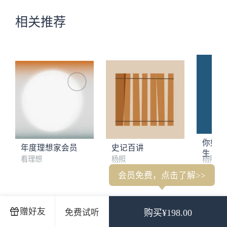
相关推荐
你好，
年度理想家会员
史记百讲
生：资
看理想
杨照
杨照
造的世
会员免费，点击了解>>
杨照：我为什么要花10年来讲中国经典？
思想的自我解放：禅
赠好友
免费试听
购买¥198.00