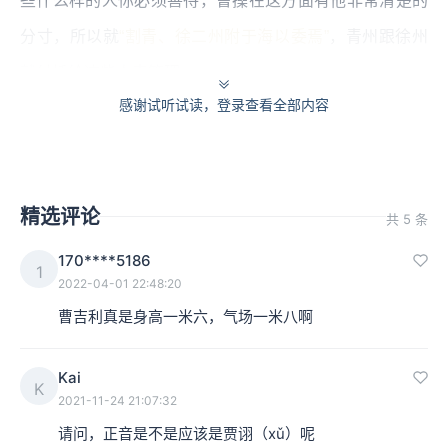
些什么样的人你必须善待，曹操在这方面有他非常清楚的
分寸，所以就
“割青、徐二州附于海以委焉”
，青州跟徐州
就付托给这些人来管理。
感谢试听试读，登录查看全部内容
本集编辑：奇奇，小马
精选评论
共 5 条
170****5186
1
2022-04-01 22:48:20
曹吉利真是身高一米六，气场一米八啊
Kai
K
2021-11-24 21:07:32
请问，正音是不是应该是贾诩（xǔ）呢