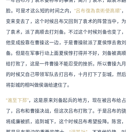
一年吕布为了袁术要称帝的事情，离开了袁术，跟袁术翻
脸。可是才这么短的时间之内，
“呂布復為袁術使高順”
，
变来变去了，这个时候吕布又回到了袁术的阵营当中，为
了袁术，派了高顺去打刘备。不过这个时候刘备也变了，
他变成投靠在曹操这一边，于是曹操就派了夏侯惇去救刘
备。但是在军事行动上面夏侯惇打得并不好，刘备被高顺
给打败了，这是一件曹操不能忍受的挫折。所以曹操九月
的时候又自己带领军队去打吕布，十月打下了彭城，然后
将彭城的相叫做侯谐给逮住了。
“進至下邳”
，这是原来刘备起兵的地方，现在被吕布给占
了，吕布和曹操决战，但这次吕布打败了。于是吕布的骁
将成廉被抓，追到城下，这个时候吕布希望投降。陈宫，