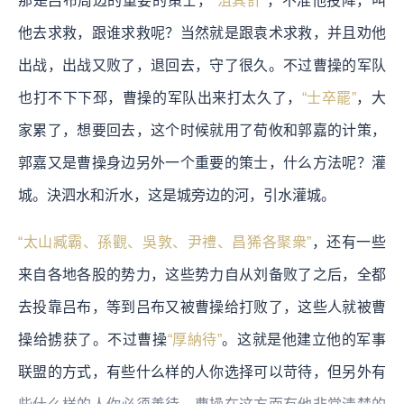
那是吕布周边的重要的策士，
“沮其計”
，不准他投降，叫
他去求救，跟谁求救呢？当然就是跟袁术求救，并且劝他
出战，出战又败了，退回去，守了很久。不过曹操的军队
也打不下下邳，曹操的军队出来打太久了，
“士卒罷”
，大
家累了，想要回去，这个时候就用了荀攸和郭嘉的计策，
郭嘉又是曹操身边另外一个重要的策士，什么方法呢？灌
城。決泗水和沂水，这是城旁边的河，引水灌城。
“太山臧霸、孫觀、吳敦、尹禮、昌狶各聚衆”
，还有一些
来自各地各股的势力，这些势力自从刘备败了之后，全都
去投靠吕布，等到吕布又被曹操给打败了，这些人就被曹
操给掳获了。不过曹操
“厚納待”
。这就是他建立他的军事
联盟的方式，有些什么样的人你选择可以苛待，但另外有