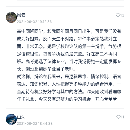
风云
13
2021-09-02 19:12:36
高中同班同学，和我同年同月同日出生，可是我们没有
成为好姐妹，反而天生不对路，每件事必定站我对立
面，非常无奈。她是学校辩论队的第一主辩手，气势很
足语速很快，每每争执我总是完败。好在高二不再同
班。高考她选了法律专业，当时我觉得她一定能发挥专
长，倒没想到她毕业当了老师。

就这样，辩论在我看来，是逻辑思维、情绪控制、语言
表达、知识积累、人性把握等多种能力的综合运用，一
直期待有机会好好学习其中的方法。昨天刚收到看理想
年卡礼盒，今天又有思辨力的学习机会！开心❤❤❤
山河
11
2021-09-02 18:44:38