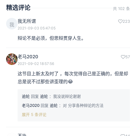
精选评论
共 102 条
我无所谓
223
我
2021-09-03 05:47:05
辩论不是必须，但思辩贯穿人生。
老马2020
57
2021-09-02 18:57:56
这节目上新太及时了 ，每次觉得自己是正确的，但是却
总是说不过那些讲歪理的😂
逾轮
回复
逾轮
：我没说辩论谢谢
老马2020
回复
逾轮
：对 分享各种辩论的方法
展开 5 条评论
不执