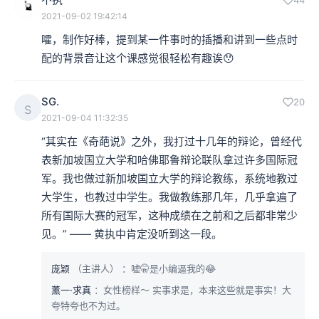
44
2021-09-02 19:42:14
嚯，制作好棒，提到某一件事时的插播和讲到一些点时
配的背景音让这个课感觉很轻松有趣诶😯
SG.
20
S
2021-09-04 11:32:35
“其实在《奇葩说》之外，我打过十几年的辩论，曾经代
表新加坡国立大学和哈佛耶鲁辩论联队拿过许多国际冠
军。我也做过新加坡国立大学的辩论教练，系统地教过
大学生，也教过中学生。我做教练那几年，几乎拿遍了
所有国际大赛的冠军，这种成绩在之前和之后都非常少
见。” —— 黄执中肯定没听到这一段。
庞颖
（主讲人）
：嘘🤫是小编逼我的😂
薰一·求真
：女性榜样～ 实事求是，本来这些就是事实！大
夸特夸也不为过。