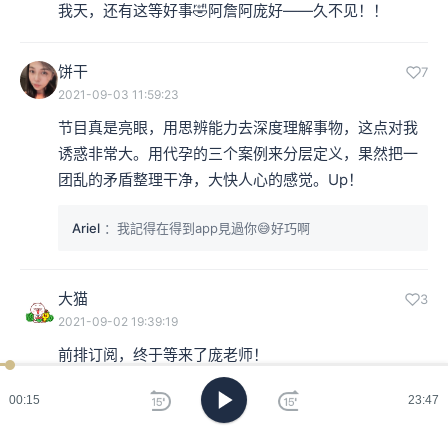
我天，还有这等好事🤣阿詹阿庞好——久不见！！
饼干
7
2021-09-03 11:59:23
节目真是亮眼，用思辨能力去深度理解事物，这点对我
诱惑非常大。用代孕的三个案例来分层定义，果然把一
团乱的矛盾整理干净，大快人心的感觉。Up！
Ariel
：我記得在得到app見過你😅好巧啊
大猫
3
2021-09-02 19:39:19
前排订阅，终于等来了庞老师！
00:16
23:47
油炸綠番茄
3
2021-09-02 19:27:25