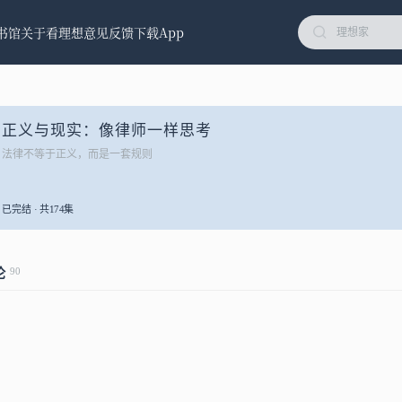
书馆
关于看理想
意见反馈
下载App
正义与现实：像律师一样思考
法律不等于正义，而是一套规则
已完结 · 共174集
90
论